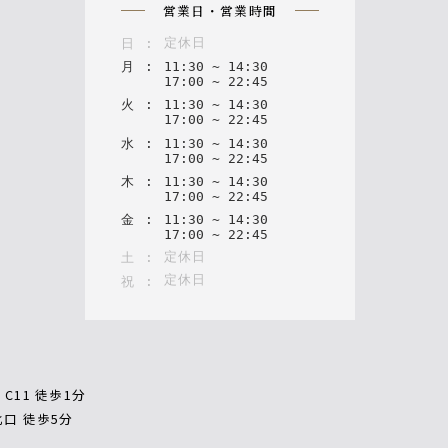
営業日・営業時間
定休日
日
:
月
:
11
:
30
~
14
:
30
17
:
00
~
22
:
45
火
:
11
:
30
~
14
:
30
17
:
00
~
22
:
45
水
:
11
:
30
~
14
:
30
17
:
00
~
22
:
45
木
:
11
:
30
~
14
:
30
17
:
00
~
22
:
45
金
:
11
:
30
~
14
:
30
17
:
00
~
22
:
45
定休日
土
:
定休日
祝
:
C11 徒歩1分
北口 徒歩5分