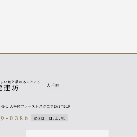
うまい魚と酒のあるところ
大手町
虎連坊
5-1
大手町ファーストスクエアEASTB1F
89-0386
定休日
:
日, 土, 祝
on