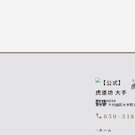
〒100-0004
東京都
千代田区大手町1-
050-31
call
Footer navigati
ホーム
chevron_right