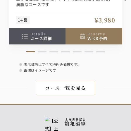
赤・白
満腹なコースです
ソフトドリンク
¥3,980
14品
烏龍茶・ジャスミン茶・オレンジジュース・コーラ・ジン
ジャエール
details
reserve
コース詳細
WEB予約
表示価格はすべて税込み価格です。
画像はイメージです
コース一覧を見る
上海沸騰屋台
鶴亀酒家