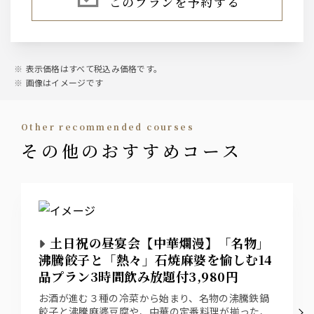
このプランを予約する
ウィスキー
ジムビームハイボール
中国酒
表示価格はすべて税込み価格です。
紹興酒（グラス・小ポット・ボトル）
画像はイメージです
サワー
other recommended courses
レモンサワー・トマトサワー・グレープフルーツサワー
その他のおすすめコース
ウーロンハイ・ジャスミンハイ
カクテル
カシスオレンジ・カシスウーロン・カシスソーダ
ピーチオレンジ・ピーチソーダ・ピーチウーロン
土日祝の昼宴会【中華爛漫】「名物」
ジン
沸騰餃子と「熱々」石焼麻婆を愉しむ14
翠ジンソーダ・翠ジンジンジャー・翠ジン緑茶割
品プラン3時間飲み放題付3,980円
お酒が進む３種の冷菜から始まり、名物の沸騰鉄鍋
ワイン
餃子と沸騰麻婆豆腐や、中華の定番料理が揃った、