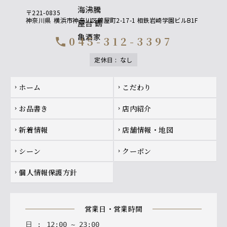
〒221-0835
神奈川県
横浜市神奈川区鶴屋町2-17-1 相鉄岩崎学園ビルB1F
045-312-3397
call
定休日
:
なし
Footer navigation
ホーム
こだわり
chevron_right
chevron_right
お品書き
店内紹介
chevron_right
chevron_right
新着情報
店舗情報・地図
chevron_right
chevron_right
シーン
クーポン
chevron_right
chevron_right
個人情報保護方針
chevron_right
営業日・営業時間
日
:
12
:
00
~
23
:
00