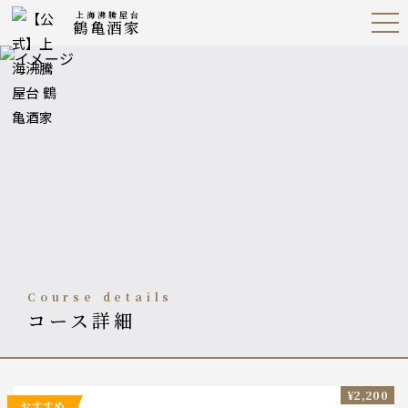
上海沸騰屋台
鶴亀酒家
Open
Navig
ation
Menu
course details
コース詳細
¥2,200
おすすめ