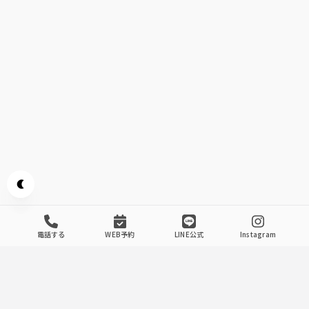
Appearance mode switch
電話する
WEB予約
LINE公式
Instagram
Our Store's Commitment
.
1