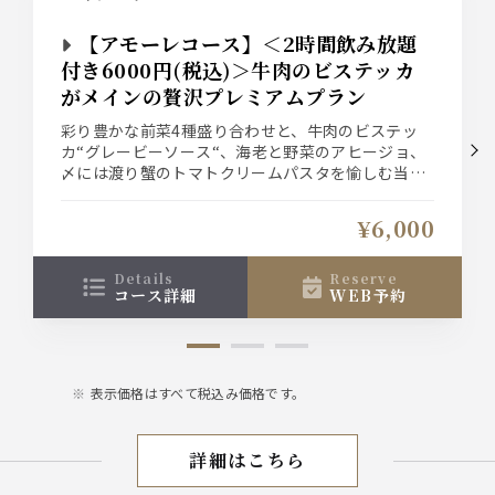
【アモーレコース】＜2時間飲み放題
付き6000円(税込)＞牛肉のビステッカ
がメインの贅沢プレミアムプラン
彩り豊かな前菜4種盛り合わせと、牛肉のビステッ
カ“グレービーソース“、海老と野菜のアヒージョ、
〆には渡り蟹のトマトクリームパスタを愉しむ当店
プレミアムプランです。飲み放題には生ビール、ス
パークリングワインもついた充実な内容！（終了30
¥6,000
分前にラストオーダーとなります）
details
reserve
コース詳細
WEB予約
表示価格はすべて税込み価格です。
詳細はこちら
【コース】