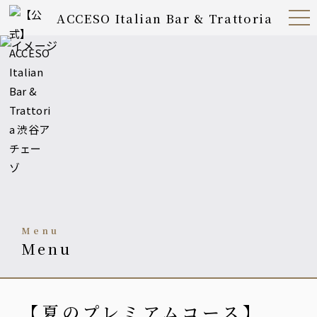
ACCESO Italian Bar & Trattoria
Open
Navig
ation
Menu
Menu
Menu
【夏のプレミアムコース】