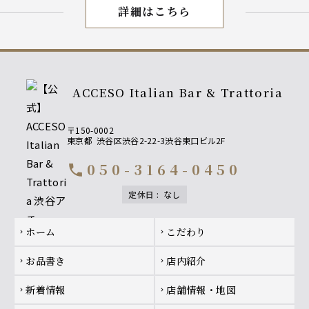
詳細はこちら
【ランチ】
ACCESO Italian Bar & Trattoria
〒150-0002
東京都
渋谷区渋谷2-22-3渋谷東口ビル2F
050-3164-0450
call
定休日
:
なし
Footer navigation
ホーム
こだわり
chevron_right
chevron_right
お品書き
店内紹介
chevron_right
chevron_right
新着情報
店舗情報・地図
chevron_right
chevron_right