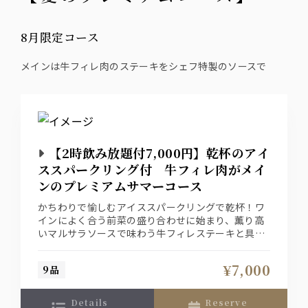
8月限定コース
メインは牛フィレ肉のステーキをシェフ特製のソースで
【2時飲み放題付7,000円】乾杯のアイ
ススパークリング付 牛フィレ肉がメイ
ンのプレミアムサマーコース
かちわりで愉しむアイススパークリングで乾杯！ワ
インによく合う前菜の盛り合わせに始まり、薫り高
いマルサラソースで味わう牛フィレステーキと具材
たっぷりの魚介パスタ“ペスカトーレ”を味わう限定
プランです。飲み放題にはスパークリングワインも
¥7,000
9品
ご用意！
details
reserve