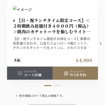
【日・祝ランチタイム限定コース】＜
２時間飲み放題付き４０００円（税込）
＞鶏肉のカチャトーラを愉しむライトプ
ラン
【日・祝ランチタイム限定のお得なコース】季節の
前菜盛り合わせ、口当たりよいローマ風ピッツァ、
チキンのカチャトーラをメインに、〆のパスタまで
堪能出来ます。
スパークリングワイン含む生ビールも飲み放題！
¥4,000
8品
details
reserve
コース詳細
WEB予約
表示価格はすべて税込み価格です。