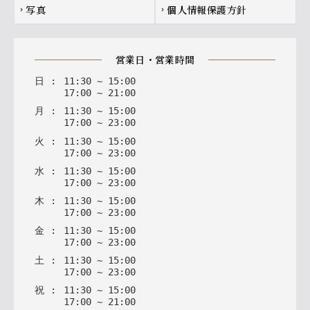
写真
個人情報保護方針
chevron_right
chevron_right
営業日・営業時間
日
:
11
:
30
~
15
:
00
17
:
00
~
21
:
00
月
:
11
:
30
~
15
:
00
17
:
00
~
23
:
00
火
:
11
:
30
~
15
:
00
17
:
00
~
23
:
00
水
:
11
:
30
~
15
:
00
17
:
00
~
23
:
00
木
:
11
:
30
~
15
:
00
17
:
00
~
23
:
00
金
:
11
:
30
~
15
:
00
17
:
00
~
23
:
00
土
:
11
:
30
~
15
:
00
17
:
00
~
23
:
00
祝
:
11
:
30
~
15
:
00
17
:
00
~
21
:
00