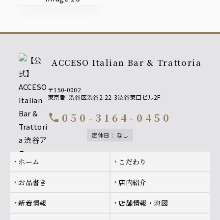
ACCESO Italian Bar & Trattoria
〒150-0002
東京都
渋谷区渋谷2-22-3渋谷東口ビル2F
050-3164-0450
call
定休日
:
なし
Footer navigation
ホーム
こだわり
chevron_right
chevron_right
お品書き
店内紹介
chevron_right
chevron_right
新着情報
店舗情報・地図
chevron_right
chevron_right