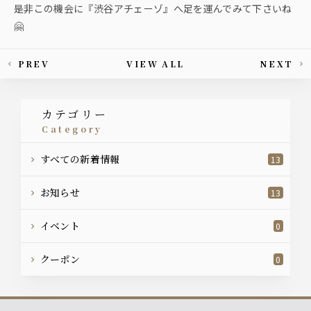
是非この機会に『渋谷アチェーゾ』へ足を運んでみて下さいね
🤗
PREV
VIEW ALL
NEXT
This article's paging
カテゴリー
category
すべての新着情報
13
お知らせ
13
イベント
0
クーポン
0