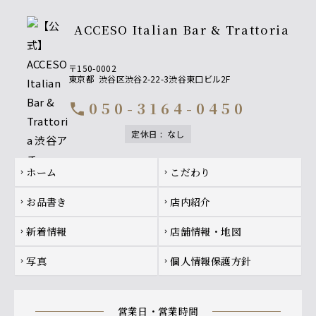
ACCESO Italian Bar & Trattoria
〒150-0002
東京都
渋谷区渋谷2-22-3渋谷東口ビル2F
050-3164-0450
call
定休日
:
なし
Footer navigation
ホーム
こだわり
chevron_right
chevron_right
お品書き
店内紹介
chevron_right
chevron_right
新着情報
店舗情報・地図
chevron_right
chevron_right
写真
個人情報保護方針
chevron_right
chevron_right
営業日・営業時間