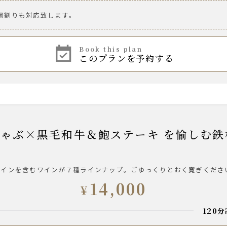
ルツ 香るエール
湯割りも対応致します。
book this plan
ロッソ／ティリア カベルネ・ソーヴィニヨン
このプランを予約する
ビアンコ／ティリア シャルドネ
ワインを含むワインが７種ラインナップ。ごゆっくりとおく寛ぎくださ
14,000
¥
120
 ・ グレープフルーツ