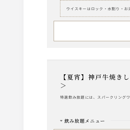
サントリー・ザ・プレミアム・モ
ウイスキーはロック・水割り・お
ワイン
【泡】ラルス・ブリュット
【赤２種】ヴィッラヴィアンキ 
【白２種】ヴィッラヴィアンキ 
ウィスキー
角/ジムビーム/ティーチャーズ
サワー
【夏宵】神戸牛焼きしゃぶ×黒毛和牛＆鮑ステーキ を愉しむ鉄板和食＜特選飲み放題
レモンサワー/柚子サワー/緑茶ハイ
＞
日本酒
特選飲み放題には、スパークリング
文楽
カクテル
飲み放題メニュー
カシス/オレンジ・ソーダ・ウーロン