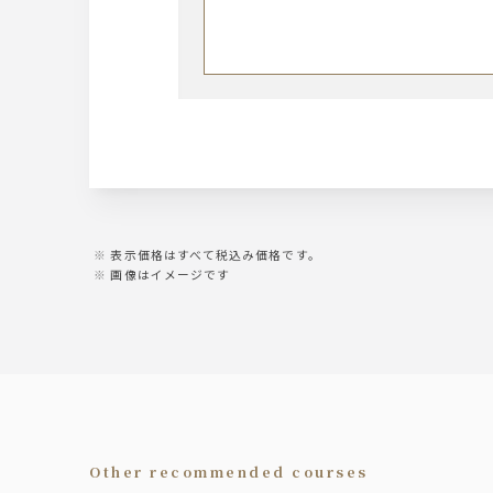
ライチ/オレンジ・ソーダ・ウーロン
ビール
山崎梅酒/ソーダ・ロック・水割り
サントリー・ザ・プレミアム・モ
ソフトドリンク
ワイン
オレンジジュース/グレープフルー
ノンアルコールビールテイスト飲
【泡２種】ラルス・ブリュット／
【赤３種】ヴィッラヴィアンキ 
【白３種】ヴィッラヴィアンキ 
ウィスキー
角/メーカーズマーク/ティーチャー
表示価格はすべて税込み価格です。
※ウイスキーはロック・水割り・
画像はイメージです
サワー
緑茶ハイ/レモンサワー/柚子サワー
カクテル
カシス/オレンジ・ソーダ・ウーロン
ライチ/オレンジ・ソーダ・ウーロン
山崎梅酒
other recommended courses