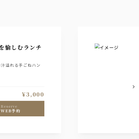
グを愉しむランチ
肉汁溢れる手ごねハン
¥3,000
reserve
WEB予約