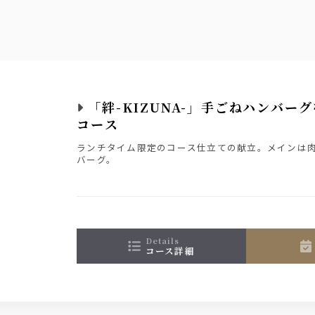
ツジュース／ペプシコーラ／ジンジャーエール／烏龍茶
料オールフリー
「絆-KIZUNA-」手ごねハンバー
コース
ランチタイム限定のコース仕立ての献立。メインは
バーグ。
details
コース詳細