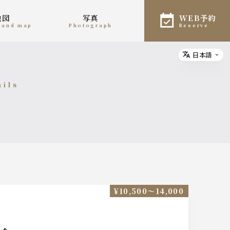
地図
写真
WEB予約
n and map
photograph
reserve
日本語
Select
ails
細
¥10,500〜14,000