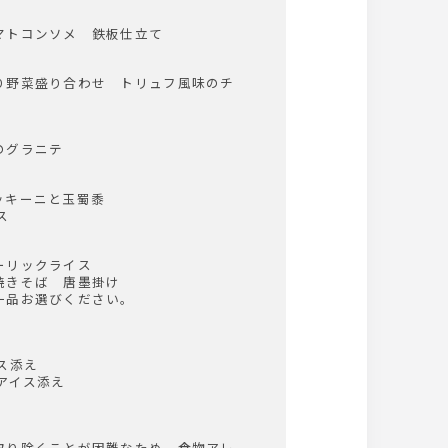
マトコンソメ 鉄板仕立て
り野菜盛り合わせ トリュフ風味のチ
のグラニテ
ッキーニと玉蜀黍
ス
ーリックライス
焼きそば 唐墨掛け
一品お選びください。
ス添え
アイス添え
取り除くことが困難なため、食物アレ