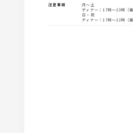
注意事項
月～土
ディナー：17時～23時（
日・祝
ディナー：17時～22時（