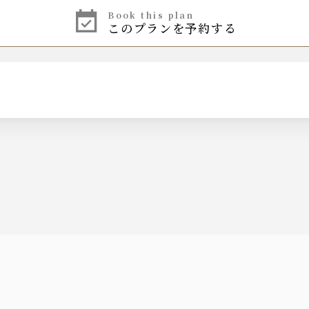
 ・ グレープフルーツ
book this plan
このプランを予約する
ルツ 香るエール
ツジュース／ペプシコーラ／ジンジャーエール／烏龍茶
料オールフリー
エソルディオ・スプマンテ
ロッソ／ティリア カベルネ・ソーヴィニヨン／レ・ゼスキュール
ビアンコ／ティリア シャルドネ／トゥーレーヌ・ソーヴィニョン
ズ/ジムビーム
お湯割りも対応致します。
 ・ グレープフルーツ
 ・ グレープフルーツ