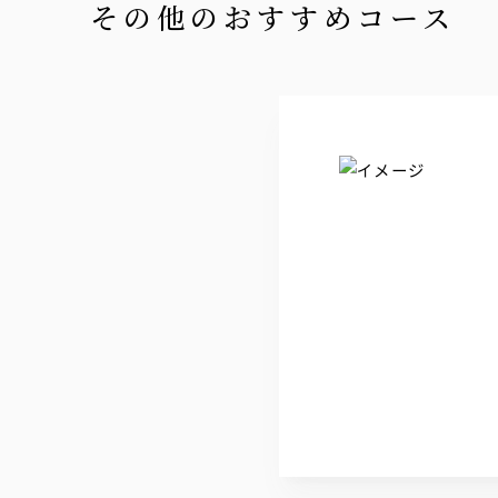
その他のおすすめコース
日本酒
文楽
ソフトドリンク
オレンジジュース/グレープフルー
ノンアルコールビールテイスト飲