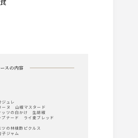
和食
コースの内容
汁ジュレ
リーヌ 山椒マスタード
ナッツの白かけ 生胡椒
ップナード ライ麦ブレッド
ベツの林檎酢ピクルス
杏子ジャム