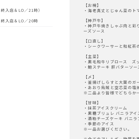
【お椀】
最終入店＆LO／21時）
・海老真丈とじゅん菜のト
【神戸牛】
最終入店＆LO／20時
・神戸牛焼きしゃぶ肉と彩
ーズソース
【口直し】
・シークワーサーと和紅茶
【主菜】
・黒毛和牛リブロース ズ
・鮑ステーキ 肝バターソー
【〆】
・釜揚げしらすと大葉のガ
・あおり烏賊と空芯菜の塩
※二品より皆様でどちらか
【甘味】
・抹茶アイスクリーム
・黒糖ブリュレ バニラアイ
・酒粕チーズケーキ バニラ
・季節のアイス
※一品お選びください。
※全てのアレルギー物質を