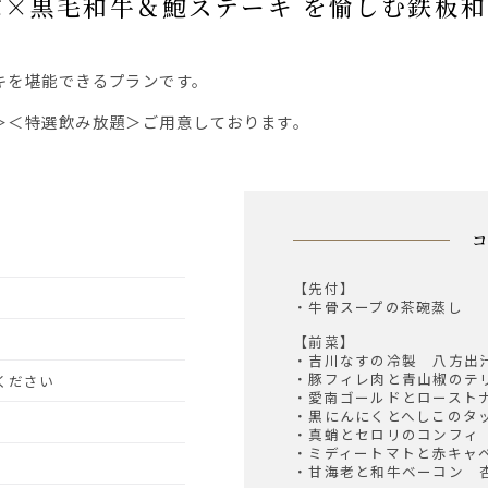
ゃぶ×黒毛和牛＆鮑ステーキ を愉しむ鉄板
キを堪能できるプランです。
＞＜特選飲み放題＞ご用意しております。
【先付】
・牛骨スープの茶碗蒸し
【前菜】
・吉川なすの冷製 八方出
・豚フィレ肉と青山椒のテ
約ください
・愛南ゴールドとロースト
・黒にんにくとへしこのタ
・真蛸とセロリのコンフィ
・ミディートマトと赤キャ
・甘海老と和牛ベーコン 