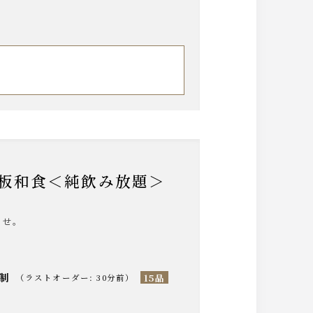
鉄板和食＜純飲み放題＞
ませ。
分制
15品
（
ラストオーダー
:
30分前
）