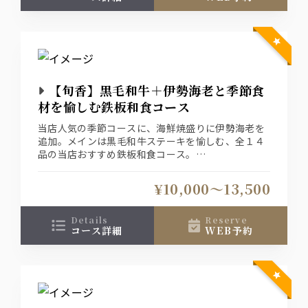
【旬香】黒毛和牛＋伊勢海老と季節食
材を愉しむ鉄板和食コース
当店人気の季節コースに、海鮮焼盛りに伊勢海老を
追加。メインは黒毛和牛ステーキを愉しむ、全１４
品の当店おすすめ鉄板和食コース。
プランは、＜お料理のみ＞＜純飲み放題＞＜特選飲
み放題＞ご用意しております。
¥10,000〜13,500
※詳しくはコース内容をご覧下さい
details
reserve
コース詳細
WEB予約