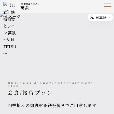
鉄板和食とワイン
萬鉄
Open
Navig
ation
Menu
日本語
Select
Business dinner/entertainment
plan
会食/接待プラン
四季折々の旬食材を鉄板焼きでご用意します