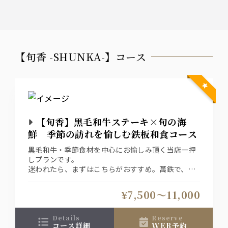
【旬香 -SHUNKA-】コース
【旬香】黒毛和牛ステーキ×旬の海
鮮 季節の訪れを愉しむ鉄板和食コース
黒毛和牛・季節食材を中心にお愉しみ頂く当店一押
しプランです。
迷われたら、まずはこちらがおすすめ。萬鉄で、食
で、季節をお愉しみください。
プランは、＜お料理のみ＞＜純飲み放題＞＜特選飲
¥7,500〜11,000
み放題＞ご用意しております。
details
reserve
コース詳細
WEB予約