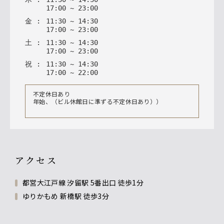
17
:
00
~
23
:
00
金
:
11
:
30
~
14
:
30
17
:
00
~
23
:
00
土
:
11
:
30
~
14
:
30
17
:
00
~
23
:
00
祝
:
11
:
30
~
14
:
30
17
:
00
~
22
:
00
不定休日あり
年始、（ビル休館日に準ずる不定休日あり））
アクセス
都営大江戸線 汐留駅 5番出口 徒歩1分
ゆりかもめ 新橋駅 徒歩3分