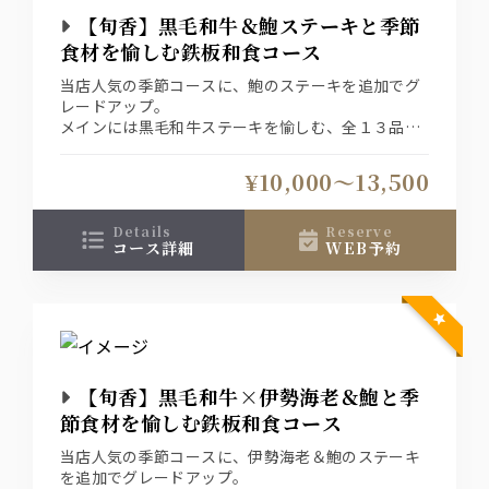
【旬香】黒毛和牛＆鮑ステーキと季節
食材を愉しむ鉄板和食コース
当店人気の季節コースに、鮑のステーキを追加でグ
レードアップ。
メインには黒毛和牛ステーキを愉しむ、全１３品の
当店おすすめ鉄板和食コース。
¥10,000〜13,500
プランは、＜お料理のみ＞＜純飲み放題＞＜特選飲
み放題＞ご用意しております。
※詳しくはページ下をご覧下さい
details
reserve
コース詳細
WEB予約
【旬香】黒毛和牛×伊勢海老＆鮑と季
節食材を愉しむ鉄板和食コース
当店人気の季節コースに、伊勢海老＆鮑のステーキ
を追加でグレードアップ。