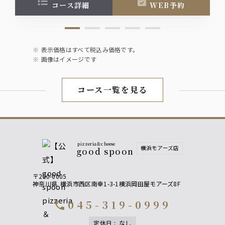
コース詳細
WEB予約
オレンジ・グレープフルーツ・ジンジャーエー
ル・ペプシ・ソーダ・トニック・ウーロン茶
ノンアルコール
表示価格はすべて税込み価格です。
・イタリアンレモネード
画像はイメージです
・ベリーレモネード
・南国トロピカル
・シャーリーテンプル
コース一覧を見る
ソフトドリンク
・ペプシ
・ジンジャーエール
・オレンジ
・グレープフルーツ
pizzeria＆cheese
横浜モアーズ店
good spoon
・ウーロン茶
〒220-0005
神奈川県
横浜市西区南幸1-3-1横浜岡田屋モアーズ8F
045-319-0999
call
定休日
:
なし