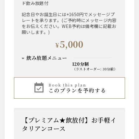
ド飲み放題付
記念日やお誕生日には+1650円でメッセージプ
レートを承ります。(ご予約時にメッセージ内容
をお伝えください。WEB予約は備考欄に記載お
願いします。)
5,000
¥
飲み放題メニュー
120分制
（
ラストオーダー
:
30分前
）
サワー
book this plan
このプランを予約する
・レモンサワー
・ライムサワー
・グレープフルーツサワー
・ブルーサワー
・マンゴーサワー
【プレミアム★飲放付】お手軽イ
ハイボール
タリアンコース
・ハイボール