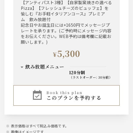
【アンティパスト3種】【自家製窯焼きの選べる
Pizza】【フレッシュチーズのビュッフェ】を
ワイン
愉しむ『お手軽イタリアンコース』プレミア
・赤ワイン
ム 飲み放題付
・白ワイン
記念日やお誕生日には+1650円でメッセージプ
レートを承ります。(ご予約時にメッセージ内容
をお伝えください。WEB予約は備考欄に記載お
ビール
願いします。)
・生ビール
5,300
・シャンディーガフ
¥
ワインカクテル
飲み放題メニュー
120分制
・キティ
（
ラストオーダー
:
30分前
）
・カリモーチョ
・オペレーター
サワー
・ワインクーラー
book this plan
・キール
このプランを予約する
・レモンサワー
・スプリッツァー
・ライムサワー
・グレープフルーツサワー
・ブルーサワー
カクテル
・マンゴーサワー
カシス・ジン・ピーチ・ラム・ウオッカ
表示価格はすべて税込み価格です。
×
ハイボール
オレンジ・グレープフルーツ・ジンジャーエー
画像はイメージです