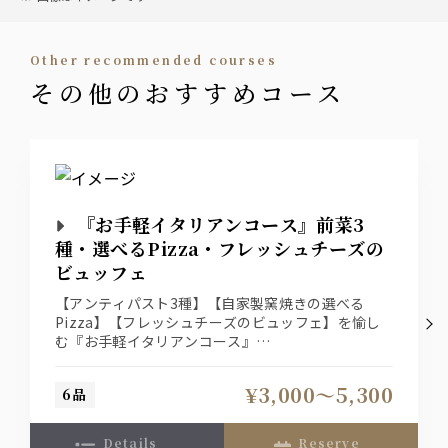
ル・ペプシ・ソーダ・トニック・ウーロン茶
・ハイボール
ソフトドリンク
other recommended courses
ワイン
その他のおすすめコース
・ペプシ
ワイン12種（詳しくはスタッフまで）
・ジンジャーエール
・オレンジ
・グレープフルーツ
ビール
・ウーロン茶
・生ビール
・シャンディーガフ
『お手軽イタリアンコース』前菜3
種・選べるPizza・フレッシュチーズの
ワインカクテル
ビュッフェ
・キティ
・カリモーチョ
【アンティパスト3種】【自家製窯焼きの選べる
・オペレーター
Pizza】【フレッシュチーズのビュッフェ】を愉し
・ワインクーラー
・キール
む『お手軽イタリアンコース』
・スプリッツァー
記念日やお誕生日には+1650円でメッセージプレー
¥3,000〜5,300
6品
トを承ります。
カクテル
(ご予約時にメッセージ内容をお伝えください。
カシス・ジン・ピーチ・ラム・ウオッカ
WEB予約は備考欄に記載お願いします。)
details
reserve
×