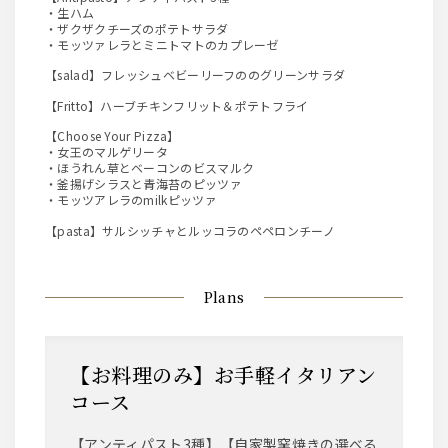
・生ハム
・ザクザクチーズのポテトサラダ
・モッツァレラとミニトマトのカプレーゼ
【salad】フレッシュベビーリーフののグリーンサラダ
【Fritto】ハーブチキンフリット＆ポテトフライ
【Choose Your Pizza】
・女王のマルゲリータ
・ほうれん草とベーコンのビスマルク
・釜揚げシラスと青海苔のピッツァ
・モッツアレラのmilkピッツァ
【pasta】サルシッチャとルッコラのペペロンチーノ
Plans
【お料理のみ】お手軽イタリアン
コース
【アンティパスト3種】【自家製窯焼きの選べる