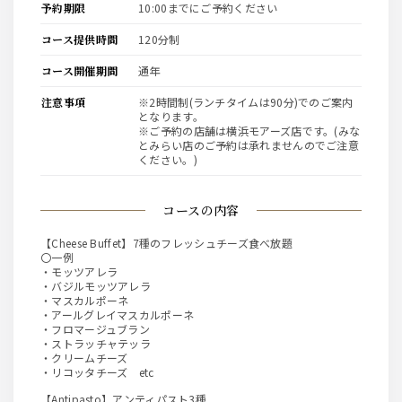
予約期限
10:00までにご予約ください
コース提供時間
120分制
コース開催期間
通年
注意事項
※2時間制(ランチタイムは90分)でのご案内
となります。
※ご予約の店舗は横浜モアーズ店です。(みな
とみらい店のご予約は承れませんのでご注意
ください。)
コースの内容
【Cheese Buffet】7種のフレッシュチーズ食べ放題
〇一例
・モッツアレラ
・バジルモッツアレラ
・マスカルポーネ
・アールグレイマスカルポーネ
・フロマージュブラン
・ストラッチャテッラ
・クリームチーズ
・リコッタチーズ etc
【Antipasto】アンティパスト3種