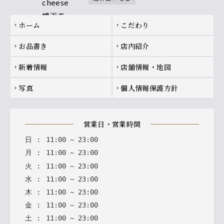
Footer navigation
ホーム
こだわり
chevron_right
chevron_right
お品書き
店内紹介
chevron_right
chevron_right
新着情報
店舗情報・地図
chevron_right
chevron_right
写真
個人情報保護方針
chevron_right
chevron_right
営業日・営業時間
日
:
11
:
00
~
23
:
00
月
:
11
:
00
~
23
:
00
火
:
11
:
00
~
23
:
00
水
:
11
:
00
~
23
:
00
木
:
11
:
00
~
23
:
00
金
:
11
:
00
~
23
:
00
土
:
11
:
00
~
23
:
00