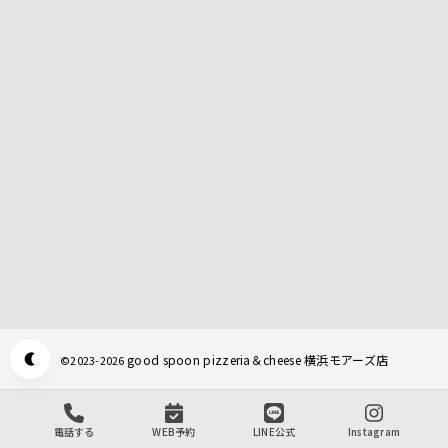
good spoon pizzeria＆cheese 横浜モアーズ店
©
2023-2026
Appearance mode switch
電話する
WEB予約
LINE公式
Instagram