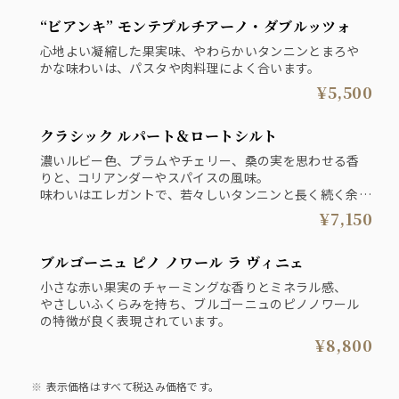
“ビアンキ” モンテプルチアーノ・ダブルッツォ
心地よい凝縮した果実味、やわらかいタンニンとまろや
かな味わいは、パスタや肉料理によく合います。
¥5,500
クラシック ルパート＆ロートシルト
濃いルビー色、プラムやチェリー、桑の実を思わせる香
りと、コリアンダーやスパイスの風味。
味わいはエレガントで、若々しいタンニンと長く続く余
韻。
¥7,150
ブルゴーニュ ピノ ノワール ラ ヴィニェ
小さな赤い果実のチャーミングな香りとミネラル感、
やさしいふくらみを持ち、ブルゴーニュのピノノワール
の特徴が良く表現されています。
¥8,800
表示価格はすべて税込み価格です。