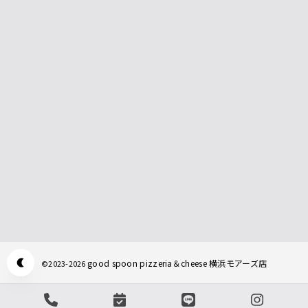
good spoon pizzeria＆cheese 横浜モアーズ店
©
2023-2026
Appearance mode switch