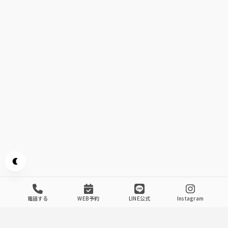
Appearance mode switch
電話する
WEB予約
LINE公式
Instagram