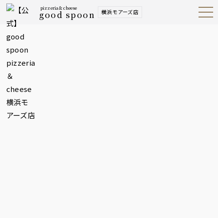
pizzeria＆cheese
横浜モアーズ店
good spoon
Open
Navig
ation
Menu