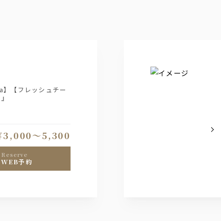
za】【フレッシュチー
ス』
飲み放題付きの3プラ
¥3,000〜5,300
トを承ります。
B予約は備考欄に記載お
reserve
WEB予約