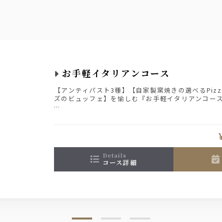
お手軽イタリアンコース
【アンティパスト3種】【自家製窯焼きの選べるPiz
ズのビュッフェ】を愉しむ『お手軽イタリアンコー
お料理のみ・スタンダード飲み放題付き・プレミアム
ンからお選び出来ます！
記念日やお誕生日には+1650円でメッセージプレー
(ご予約時にメッセージ内容をお伝えください。WE
details
願いします。)
コース詳細