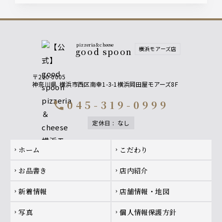
pizzeria＆cheese
横浜モアーズ店
good spoon
〒220-0005
神奈川県
横浜市西区南幸1-3-1横浜岡田屋モアーズ8F
045-319-0999
call
定休日
:
なし
Footer navigation
ホーム
こだわり
chevron_right
chevron_right
お品書き
店内紹介
chevron_right
chevron_right
新着情報
店舗情報・地図
chevron_right
chevron_right
写真
個人情報保護方針
chevron_right
chevron_right