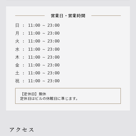
営業日・営業時間
日
:
11
:
00
~
23
:
00
月
:
11
:
00
~
23
:
00
火
:
11
:
00
~
23
:
00
水
:
11
:
00
~
23
:
00
木
:
11
:
00
~
23
:
00
金
:
11
:
00
~
23
:
00
土
:
11
:
00
~
23
:
00
祝
:
11
:
00
~
23
:
00
【定休日】無休
定休日はビルの休館日に準じます。
アクセス