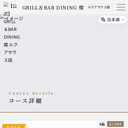
GRILL＆BAR DINING 燦
ルクアサウス店
Open
Navig
ation
Menu
日本語
Select
course details
コース詳細
8品
¥7,500
おすすめ