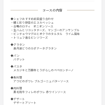
コースの内容
◆シェフおすすめ前菜盛り合わせ
・鱧と彩り野菜のエスカベッシュ
・合鴨のロティ オニオンソース
・生ハムとリコッタチーズ、マンゴーのアンサンブル
・ビンチョウマグロとオクラのタルタル ライム風味
・トリュフ香るビシソワーズ
◆グラタン
奥丹波どりのカポナータグラタン
◆パン
バゲット
◆パスタ
メカジキと万願寺とうがらしのペペロンチーノ
◆魚料理
アワビのポワレ ブルゴーニュバターソース
◆肉料理
黒毛和牛フィレのポワレ 赤ワインソース
◆デザート
デザートアソート