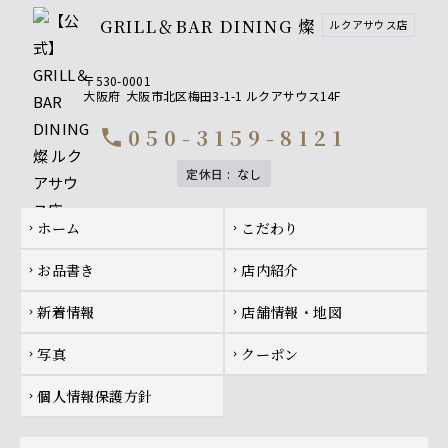
GRILL＆BAR DINING 燦
ルクアサウス店
〒530-0001
大阪府
大阪市北区梅田3-1-1 ルクアサウス14F
050-3159-8121
call
定休日
:
なし
Footer navigation
ホーム
こだわり
chevron_right
chevron_right
お品書き
店内紹介
chevron_right
chevron_right
新着情報
店舗情報・地図
chevron_right
chevron_right
写真
クーポン
chevron_right
chevron_right
個人情報保護方針
chevron_right