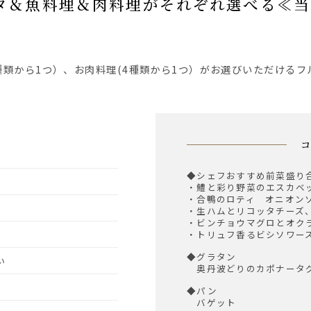
4種類から1つ）、お肉料理(4種類から1つ）がお選びいただける
◆シェフおすすめ前菜盛り
・鱧と彩り野菜のエスカベ
・合鴨のロティ オニオン
・生ハムとリコッタチーズ
・ビンチョウマグロとオク
・トリュフ香るビシソワー
◆グラタン
い
奥丹波どりのカポナータ
◆パン
バゲット