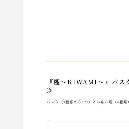
『極～KIWAMI～』パスタ＆魚料理＆肉料理が選べる≪当日ＯＫ！夏のプリフィックスコース
≫
パスタ（3種類から1つ）とお魚料理（4種類