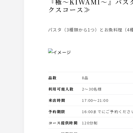
『極～KIWAMI～』パスタ＆魚料理＆肉料理がそれぞれ選べる≪当日ＯＫ！夏のプリフィッ
クスコース≫
パスタ（3種類から1つ）とお魚料理（
品数
8品
利用可能人数
2〜30名様
来店時間
17:00〜21:00
予約期限
16:00までにご予約くださ
コース提供時間
120分制