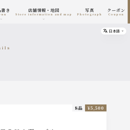
お品書き
店舗情報・地図
写真
クーポン
menu
Store information and map
photograph
coupon
日本語
Select
ails
細
8品
¥5,500