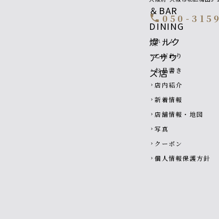
050-315
call
Footer navigatio
ホーム
chevron_right
こだわり
chevron_right
お品書き
chevron_right
店内紹介
chevron_right
新着情報
chevron_right
店舗情報・地図
chevron_right
写真
chevron_right
クーポン
chevron_right
個人情報保護方針
chevron_right