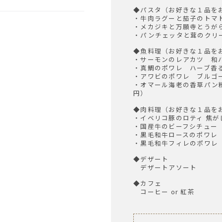
◆パスタ（お好きな１品を
・牛肉ラグーと茄子のトマ
・メカジキと万願寺とうが
・パンチェッタと茸のクリ
◆魚料理（お好きな１品を
・サーモンのレアカツ 和
・真鯛のポワレ ハーブ香
・アワビのポワレ ブルゴー
・オマール海老の香草パン粉
円）
◆肉料理（お好きな１品を
・イベリコ豚のロティ 焦
・国産牛のビーフシチュー
・黒毛和牛ロースのポワレ 
・黒毛和牛フィレのポワレ 
◆デザート
デザートアソート
◆カフェ
コーヒー or 紅茶