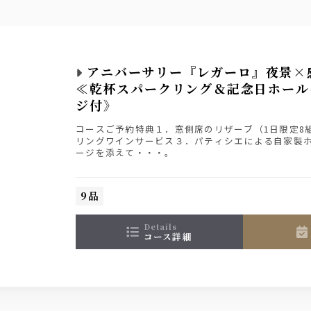
アニバーサリー『レガーロ』夜景×
≪乾杯スパークリング＆記念日ホール
ジ付》
コースご予約特典１．窓側席のリザーブ（1日限定8
リングワインサービス３．パティシエによる自家製
ージを添えて・・・。
9品
details
コース詳細