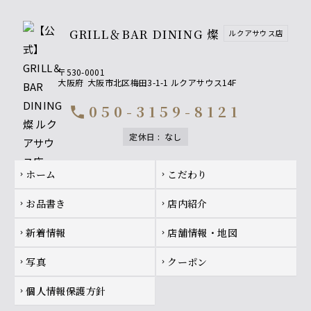
GRILL＆BAR DINING 燦
ルクアサウス店
〒530-0001
大阪府
大阪市北区梅田3-1-1 ルクアサウス14F
050-3159-8121
call
定休日
:
なし
Footer navigation
ホーム
こだわり
chevron_right
chevron_right
お品書き
店内紹介
chevron_right
chevron_right
新着情報
店舗情報・地図
chevron_right
chevron_right
写真
クーポン
chevron_right
chevron_right
個人情報保護方針
chevron_right