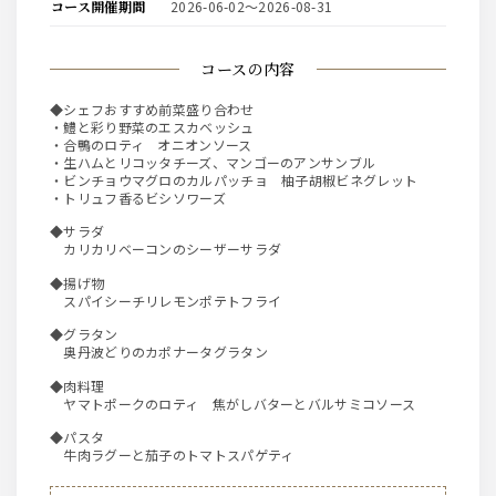
コース開催期間
2026-06-02〜2026-08-31
コースの内容
◆シェフおすすめ前菜盛り合わせ
・鱧と彩り野菜のエスカベッシュ
・合鴨のロティ オニオンソース
・生ハムとリコッタチーズ、マンゴーのアンサンブル
・ビンチョウマグロのカルパッチョ 柚子胡椒ビネグレット
・トリュフ香るビシソワーズ
◆サラダ
カリカリベーコンのシーザーサラダ
◆揚げ物
スパイシーチリレモンポテトフライ
◆グラタン
奥丹波どりのカポナータグラタン
◆肉料理
ヤマトポークのロティ 焦がしバターとバルサミコソース
◆パスタ
牛肉ラグーと茄子のトマトスパゲティ