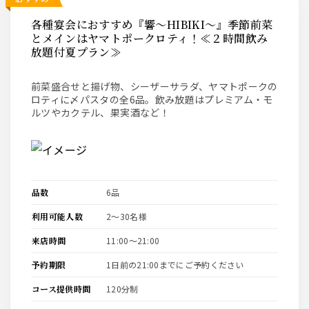
各種宴会におすすめ『響～HIBIKI～』季節前菜
とメインはヤマトポークロティ！≪２時間飲み
放題付夏プラン≫
前菜盛合せと揚げ物、シーザーサラダ、ヤマトポークの
ロティに〆パスタの全6品。飲み放題はプレミアム・モ
ルツやカクテル、果実酒など！
品数
6品
利用可能人数
2〜30名様
来店時間
11:00〜21:00
予約期限
1日前の21:00までにご予約ください
コース提供時間
120分制