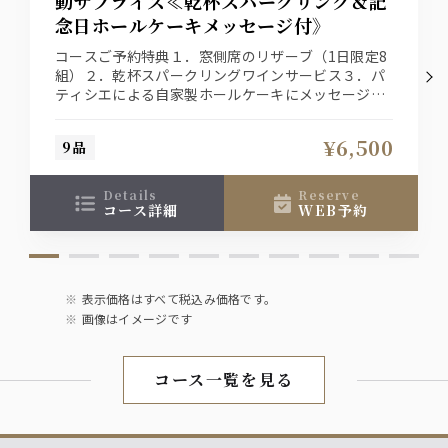
動サプライズ≪乾杯スパークリング＆記
念日ホールケーキメッセージ付》
・芋焼酎
・麦焼酎
コースご予約特典１．窓側席のリザーブ（1日限定8
組）２．乾杯スパークリングワインサービス３．パ
ソフトドリンク
ティシエによる自家製ホールケーキにメッセージを
添えて・・・。
・ウーロン茶
・オレンジジュース
¥6,500
9品
・ペプシコーラ
・ジンジャーエール
・アップルジュース
details
reserve
コース詳細
WEB予約
表示価格はすべて税込み価格です。
画像はイメージです
コース一覧を見る