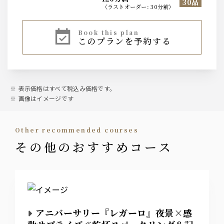
30品
（
ラストオーダー
:
30分前
）
ビール
book this plan
このプランを予約する
プレミアムモルツ中瓶
ワイン
・赤ワイン
・白ワイン
表示価格はすべて税込み価格です。
画像はイメージです
ウイスキー
・ジムビームハイボールなど4種類
other recommended courses
その他のおすすめコース
カクテル・果実酒
・こだわり酒場のレモンサワー
・ジントニック
・モスコミュール
・カシスソーダ
・梅酒など17種類
アニバーサリー『レガーロ』夜景×感
焼酎