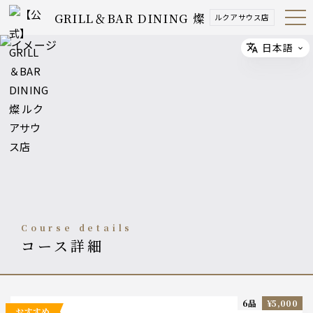
GRILL＆BAR DINING 燦
ルクアサウス店
Open
Navig
ation
Menu
日本語
Select
course details
コース詳細
6品
¥5,000
おすすめ