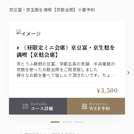
京豆富・京生麩を満喫【京麩会席】※要予約
《昼限定ミニ会席》京豆富・京生麩を
満喫【京麩会席】
京とうふ藤野の豆富、京都五条の老舗 半兵衛麩の
京麩を使ったお麩会席をご用意致しました
様々なお麩を食べて愉しんで頂きたいです。ちょっ
としたお集まり時にお勧めしたい2、3回提供くらい
のお手軽会席仕立てでございます（要前日予約メニ
¥3,500
ュー）
details
reserve
コース詳細
WEB予約