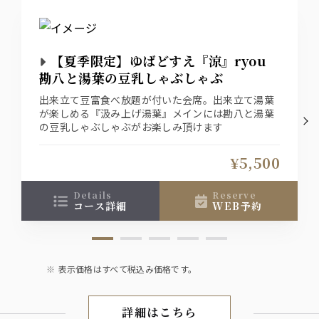
【夏季限定】ゆばどすえ『涼』ryou
勘八と湯葉の豆乳しゃぶしゃぶ
出来立て豆富食べ放題が付いた会席。出来立て湯葉
が楽しめる『汲み上げ湯葉』メインには勘八と湯葉
の豆乳しゃぶしゃぶがお楽しみ頂けます
¥5,500
details
reserve
コース詳細
WEB予約
表示価格はすべて税込み価格です。
詳細はこちら
会席／お食事会