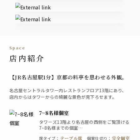
space
店内紹介
【JR名古屋駅1分】京都の料亭を思わせる外観。
名古屋セントラルタワー内レストランフロア13階にあり、
店内からはタワーからの綺麗な景色が見下ろせます。
7~8名様個室
タワーズ13階より名古屋の西側をご覧頂ける
7~8名様までの個室
ご宴会や顔合わせ等幅広くご利用頂いており
テーブル席
完全個室
席タイプ
：
個室仕切り
：
ます