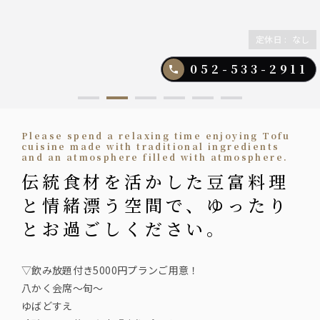
定休日
:
なし
052-533-2911
Please spend a relaxing time enjoying Tofu
cuisine made with traditional ingredients
and an atmosphere filled with atmosphere.
伝統食材を活かした豆富料理
と情緒漂う空間で、ゆったり
とお過ごしください。
▽飲み放題付き5000円プランご用意！
八かく会席〜旬〜
ゆばどすえ