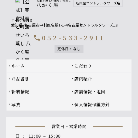
豆富料理と吟醸せいろ蒸し
名古屋セントラルタワーズ店
八かく庵
〒450-6013
愛知県
名古屋市中村区名駅1-1-4名古屋セントラルタワーズ13F
052-533-2911
call
定休日
:
なし
Footer navigation
ホーム
こだわり
chevron_right
chevron_right
お品書き
店内紹介
chevron_right
chevron_right
新着情報
店舗情報・地図
chevron_right
chevron_right
写真
個人情報保護方針
chevron_right
chevron_right
営業日・営業時間
日
:
11
:
00
~
15
:
00