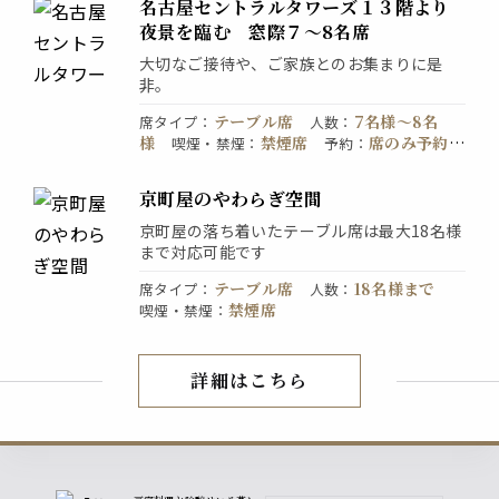
名古屋セントラルタワーズ１３階より
夜景を臨む 窓際７～8名席
大切なご接待や、ご家族とのお集まりに是
非。
テーブル席
7名様〜8名
席タイプ
：
人数
：
様
禁煙席
席のみ予約
喫煙・禁煙
：
予約
：
OK。お電話でご予約ください。
京町屋のやわらぎ空間
京町屋の落ち着いたテーブル席は最大18名様
まで対応可能です
テーブル席
18名様まで
席タイプ
：
人数
：
禁煙席
喫煙・禁煙
：
詳細はこちら
店内紹介