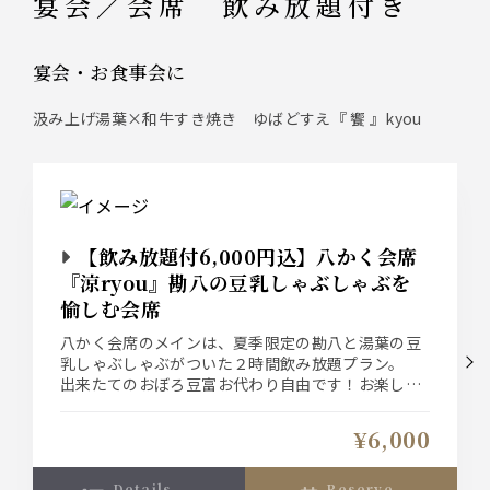
宴会／会席 飲み放題付き
宴会・お食事会に
汲み上げ湯葉×和牛すき焼き ゆばどすえ『 饗 』kyou
【飲み放題付6,000円込】八かく会席
『涼ryou』勘八の豆乳しゃぶしゃぶを
愉しむ会席
八かく会席のメインは、夏季限定の勘八と湯葉の豆
乳しゃぶしゃぶがついた２時間飲み放題プラン。
出来たてのおぼろ豆富お代わり自由です！お楽しみ
くださいませ
¥6,000
details
reserve