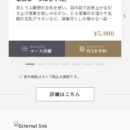
京とうふ藤野の豆乳を使い、目の前で出来上がる引
き上げ湯葉を愉しみながら、とろ湯葉のお造りや生
麩の豆乳グラタンなど、湯葉尽くしの様々な一品を
愉しめる湯葉会席でございます。
15時～17時のクローズ時間のご予約は10名様以上で
¥5,000
お受け致しますので店舗までご相談お願い致します
details
reserve
コース詳細
WEB予約
表示価格はすべて税込み価格です。
詳細はこちら
昼宴会
External links