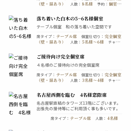
（壁・扉あり）
8名様
個室の
人数
：
予約
：
みの予約はご遠慮ください。詳細はお店にお
問い合わせください。
落ち着いた白木の5~6名様個室
テーブル個室 和の落ち着いた空間です
テーブル席
完全個室
席タイプ
：
個室仕切り
：
（壁・扉あり）
5名様〜6様
人数
：
チャー
無料
個室のみ予約OK。お電話で
ジ
：
予約
：
ご予約ください。
ご接待向け完全個室席
４名様のご接待向けの完全個室席
テーブル席
完全個室
席タイプ
：
個室仕切り
：
（壁・扉あり）
3名様〜4様
人数
：
チャー
無料
禁煙席
ジ
：
喫煙・禁煙
：
名古屋西側を臨む 4名様窓際席
名古屋駅直結のタワーズ13階にございます。
出張先の接待等にご利用頂く事も多いです。
テーブル席
4名様
席タイプ
：
人数
：