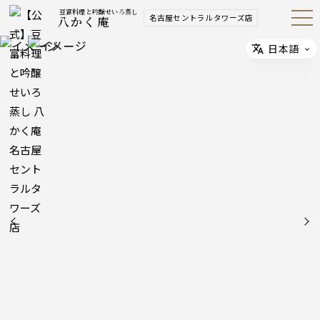
豆富料理と吟醸せいろ蒸し
名古屋セントラルタワーズ店
八かく庵
Open
Navig
ation
Menu
日本語
Select