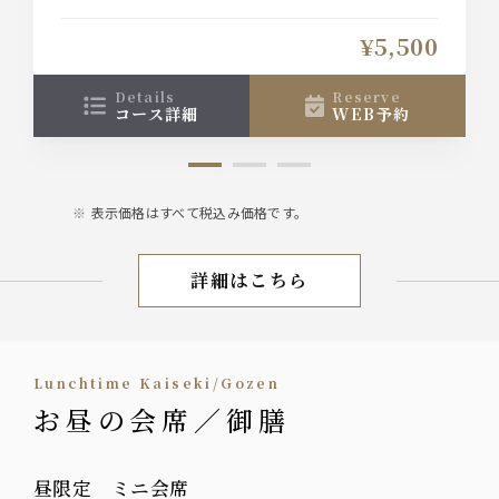
会席料理です
お1人様＋1800円（税込）で飲み放題をお付け出来
¥5,500
ます
details
reserve
コース詳細
WEB予約
表示価格はすべて税込み価格です。
詳細はこちら
晴れの日／顔合わせ
Lunchtime Kaiseki/Gozen
お昼の会席／御膳
昼限定 ミニ会席