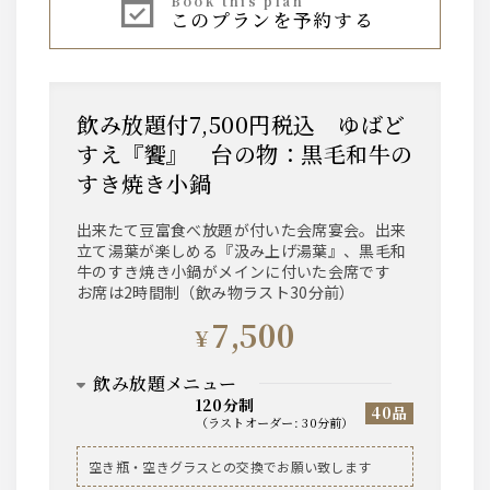
book this plan
このプランを予約する
ハイボール、焼酎芋・麦、レモンサワー、ワイン
赤・白、果実酒、烏龍茶などのソフトドリンク
等、基本的なお飲み物は一通り揃えております。
飲み放題付7,500円税込 ゆばど
すえ『饗』 台の物：黒毛和牛の
すき焼き小鍋
出来たて豆富食べ放題が付いた会席宴会。出来
立て湯葉が楽しめる『汲み上げ湯葉』、黒毛和
牛のすき焼き小鍋がメインに付いた会席です
お席は2時間制（飲み物ラスト30分前）
7,500
¥
飲み放題メニュー
120分制
40品
（
ラストオーダー
:
30分前
）
ビール
空き瓶・空きグラスとの交換でお願い致します