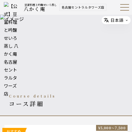
豆富料理と吟醸せいろ蒸し
名古屋セントラルタワーズ店
八かく庵
Open
Navig
ation
Menu
日本語
Select
course details
コース詳細
¥5,000〜7,500
おすすめ