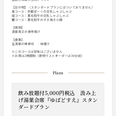
【台の物】（スタンダードプランにはついておりません）
楽コース：京都ぽーくの豆乳しゃぶしゃぶ
煌コース：黒毛和牛の豆乳しゃぶしゃぶ
饗コース：黒毛和牛のすき焼き小鍋
【揚物】
湯葉真丈の東寺揚げ
【食事】
生湯葉の棒寿司 味噌汁
※このコースは甘味はございません
※お席は2時間制（飲物ラストオーダーは30分前）
Plans
飲み放題付5,000円税込 汲み上
げ湯葉会席『ゆばどすえ』スタン
ダードプラン