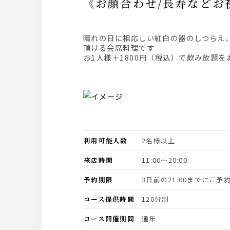
《お顔合わせ/長寿な
晴れの日に相応しい紅白の器のしつらえ、湯葉のお造りなど少しずつ色々な豆富料理を中心にご用意。メインは黒毛和牛のしゃぶしゃぶがお楽しみ
頂ける会席料理です
お1人様＋1800円（税込）で飲み放題
利用可能人数
2名様以上
来店時間
11:00〜20:00
予約期限
3日前の21:00までにご
コース提供時間
120分制
コース開催期間
通年