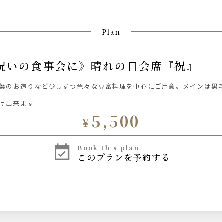
Plan
どお祝いの食事会に》晴れの日会席『祝』
葉のお造りなど少しずつ色々な豆富料理を中心にご用意。メインは黒
付け出来ます
5,500
¥
book this plan
このプランを予約する