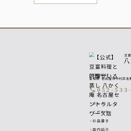
豆
〒450-6013
愛知県
名古屋市中村区名駅
052-533
call
Footer navigatio
ホーム
chevron_right
こだわり
chevron_right
お品書き
chevron_right
店内紹介
chevron_right