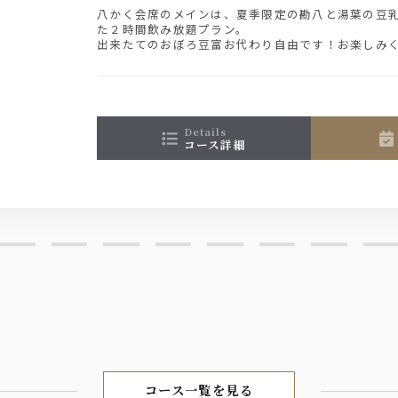
八かく会席のメインは、夏季限定の勘八と湯葉の豆
た２時間飲み放題プラン。
出来たてのおぼろ豆富お代わり自由です！お楽しみ
details
コース詳細
コース一覧を見る