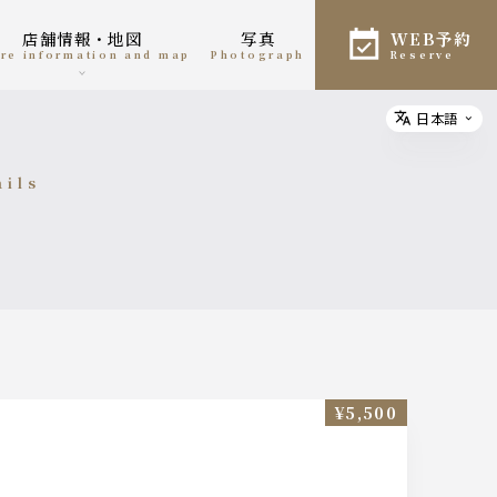
店舗情報・地図
写真
WEB予約
tore information and map
photograph
reserve
日本語
Select
ails
細
¥5,500