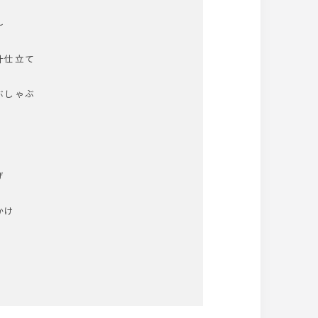
～
汁仕立て
ぶしゃぶ
げ
かけ