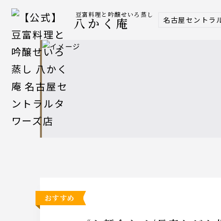
豆富料理と吟醸せいろ蒸し
名古屋セントラ
八かく庵
おすすめ