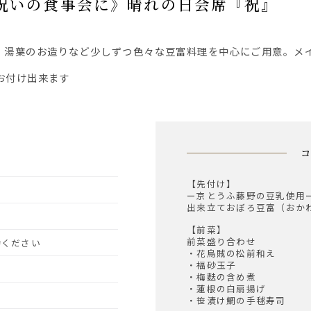
どお祝いの食事会に》晴れの日会席『祝』
をお付け出来ます
【先付け】
ー京とうふ藤野の豆乳使用
出来立ておぼろ豆富（おか
【前菜】
前菜盛り合わせ
予約ください
・花烏賊の松前和え
・福砂玉子
・梅麩の含め煮
・蓮根の白扇揚げ
・笹漬け鯛の手毬寿司