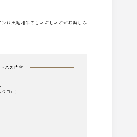
コースの内容
ー
わり自由）