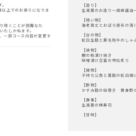
す。
【造り】
様以上でのお承りになりま
生湯葉のお造り～胡麻醤油
【吸い物】
海老真丈とおぼろ昆布の清
り除くことが困難なた
いたしかねます。
【台の物】
、一部コース内容が変更す
紅白生麩と黒毛和牛のしゃ
【焼物】
鯛の粕漬け焼き
味噌漬け豆富の市松炙り
【揚物】
子持ち公魚と蓬麩の紅白揚
【酢物】
かすみ麩の砧巻き 黄身酢
【食事】
生湯葉の棒寿司
【甘味】