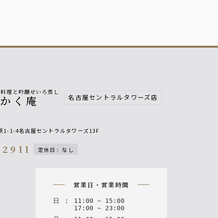
富料理と吟醸せいろ蒸し
名古屋セントラルタワーズ店
八かく庵
1-1-4名古屋セントラルタワーズ13F
-2911
定休日
:
なし
n
営業日・営業時間
日
:
11
:
00
~
15
:
00
17
:
00
~
23
:
00