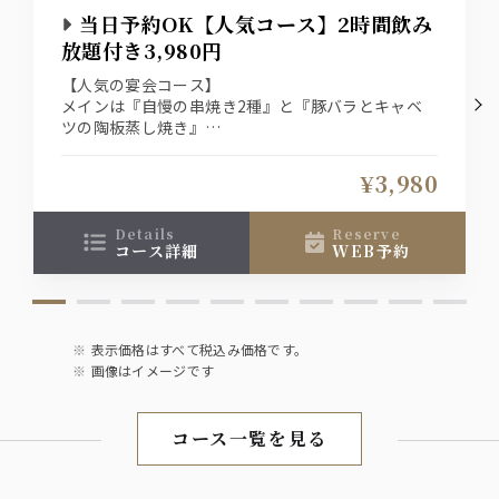
当日予約OK【人気コース】2時間飲み
日本酒
放題付き3,980円
聖泉 からくち（千葉県 和蔵酒造）【冷酒・熱燗】
【人気の宴会コース】
メインは『自慢の串焼き2種』と『豚バラとキャベ
焼酎
ツの陶板蒸し焼き』
サントリー 本格焼酎 大隅【芋】
『料理10品』の2時間飲み放題付き宴会コース！
サントリー 本格焼酎 大隅【麦】
¥3,980
ワイン
details
reserve
タヴェルネッロ【赤・白】
コース詳細
WEB予約
梅酒
紀州の南高梅酒
表示価格はすべて税込み価格です。
画像はイメージです
ソフトドリンク
烏龍茶【冷・温】、りんごジュース
コース一覧を見る
ジンジャーエール、ペプシコーラ
＋５００円でプレミアム飲み放題に♪