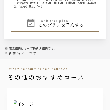
サントリー ザ・プレミアム・モルツ生中
山崎蒸留所 蔵樽仕上げ梅酒 柚子酒・白桃酒【焼酎】神楽の
サントリー ザ・プレミアム・モルツ生ピッチャー
舞（蕎麦）黒丸（芋）
ノンアルコールビール『サントリー オールフリー』
book this plan
【ハイボール】
このプランを予約する
ジムビームハイボール
焼酎ハイボール
サントリー【ウイスキー】
表示価格はすべて税込み価格です。
ジムビーム
画像はイメージです
サワー
other recommended courses
こだわり酒場のレモンサワー、バイスサワー、すだちサワ
その他のおすすめコース
ー、抹茶ハイ、ウーロンハイ
カクテル
翠ジンソーダ
カシスソーダ、カシスウーロン、カシスオレンジ
ピーチソーダ、ピーチウーロン、ピーチオレンジ