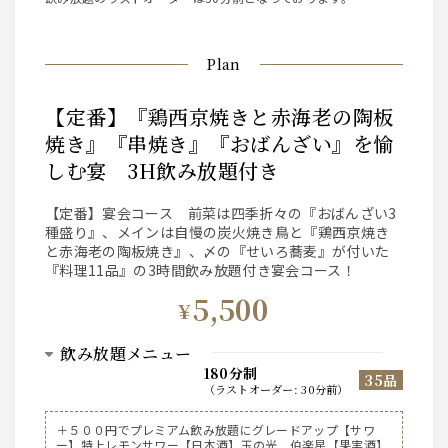
Plan
【定番】『鶏西京焼きと赤海老の陶板
焼き』『串焼き』『おばんざい』を愉
しむ宴 3H飲み放題付き
【定番】宴会コース 前菜は四季折々の『おばんざい3
種盛り』、メインは自慢の炭火焼き鳥と『鶏西京焼き
と赤海老の陶板焼き』、〆の『せいろ蕎麦』が付いた
『料理11品』の3時間飲み放題付き宴会コース！
5,500
¥
飲み放題メニュー
180分制
35品
（
ラストオーダー
:
30分前
）
サントリー【ビール】
＋５００円でプレミアム飲み放題にグレードアップ【サワ
ー】特上レモンサワー【日本酒】玉の光 伯楽星【果実酒】