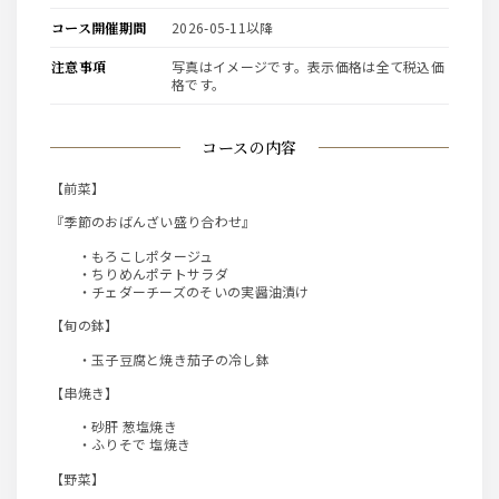
コース開催期間
2026-05-11以降
注意事項
写真はイメージです。表示価格は全て税込価
格です。
コースの内容
【前菜】
『季節のおばんざい盛り合わせ』
・もろこしポタージュ
・ちりめんポテトサラダ
・チェダーチーズのそいの実醤油漬け
【旬の鉢】
・玉子豆腐と焼き茄子の冷し鉢
【串焼き】
・砂肝 葱塩焼き
・ふりそで 塩焼き
【野菜】