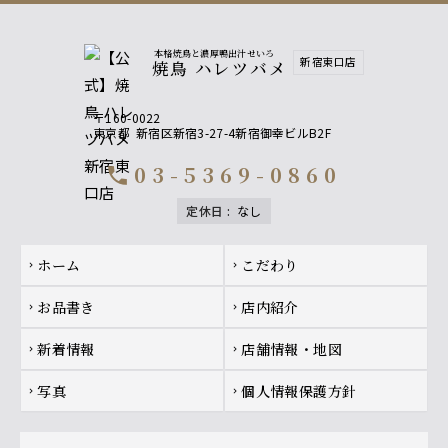
＋５００円でプレミアム飲み放題にグレードアップ♪
【果実酒】 山崎蒸留所 蔵樽仕上げ梅酒、柚子酒・白桃酒
本格焼鳥と濃厚鴨出汁せいろ
【焼酎】 神楽の舞（蕎麦）、 黒丸（芋）
新宿東口店
焼鳥 ハレツバメ
【サワー】特上レモンサワー を含む飲み放題にグレード
アップできます！
〒160-0022
東京都
新宿区新宿3-27-4新宿御幸ビルB2F
【プレミアム飲み放題】果実酒
山崎蒸留所 蔵樽仕上げ梅酒
03-5369-0860
call
柚子酒
白桃酒
定休日
:
なし
【プレミアム飲み放題】焼酎
Footer navigation
ホーム
こだわり
chevron_right
chevron_right
神楽の舞（蕎麦）、黒丸（芋）
お品書き
店内紹介
chevron_right
chevron_right
【プレミアム飲み放題】サワー
新着情報
店舗情報・地図
chevron_right
chevron_right
特上レモンサワー、特上梅酢レモンサワー
写真
個人情報保護方針
chevron_right
chevron_right
【プレミアム飲み放題】日本酒
玉の光 伯楽星