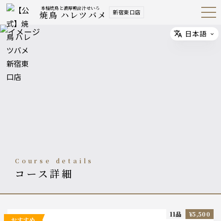
本格焼鳥と濃厚鴨出汁せいろ
新宿東口店
焼鳥 ハレツバメ
Open
Navig
ation
Menu
日本語
Select
course details
コース詳細
11品
¥5,500
おすすめ