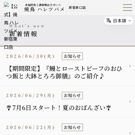
本格焼鳥と濃厚鴨出汁せいろ
新宿東口店
焼鳥 ハレツバメ
Open
Navig
ation
Menu
日本語
Select
what's new
新着情報
2026/06/30(火)
お知らせ
【期間限定】『鰻とローストビーフのおひ
つ飯と大鉢とろろ御膳』のご紹介♪
2026/06/29(月)
お知らせ
🎐7月6日スタート！夏のおばんざい🎐
2026/06/22(月)
お知らせ