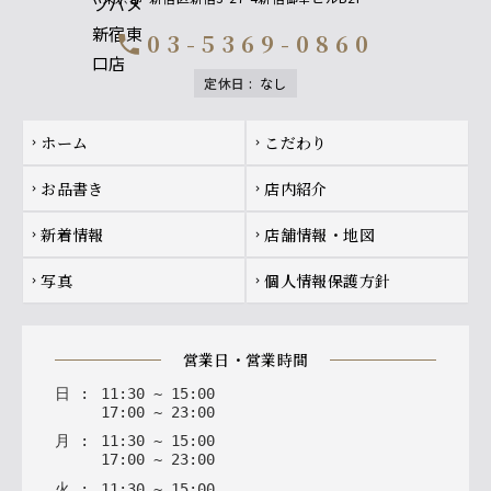
03-5369-0860
call
定休日
:
なし
Footer navigation
ホーム
こだわり
chevron_right
chevron_right
お品書き
店内紹介
chevron_right
chevron_right
新着情報
店舗情報・地図
chevron_right
chevron_right
写真
個人情報保護方針
chevron_right
chevron_right
営業日・営業時間
日
:
11
:
30
~
15
:
00
17
:
00
~
23
:
00
月
:
11
:
30
~
15
:
00
17
:
00
~
23
:
00
火
:
11
:
30
~
15
:
00