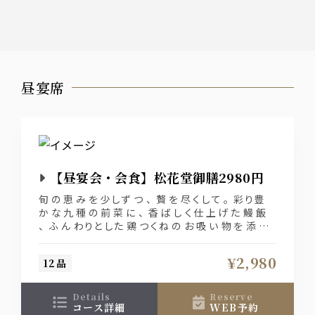
昼宴席
【昼宴会・会食】松花堂御膳2980円
旬 の 恵 み を 少しず つ 、贅 を 尽くして 。彩り豊
か な 九 種 の 前 菜 に 、香 ば しく仕 上 げ た 鰻 飯
、ふ ん わりとした 鶏 つくね の お 吸 い 物 を 添 え
た 、
お 昼 か らご 宴 席 、ご 家 族 で の 会 食 ま で 幅 広
¥2,980
12品
い ひとときを 彩 る 御 膳 で す 。
details
reserve
コース詳細
WEB予約