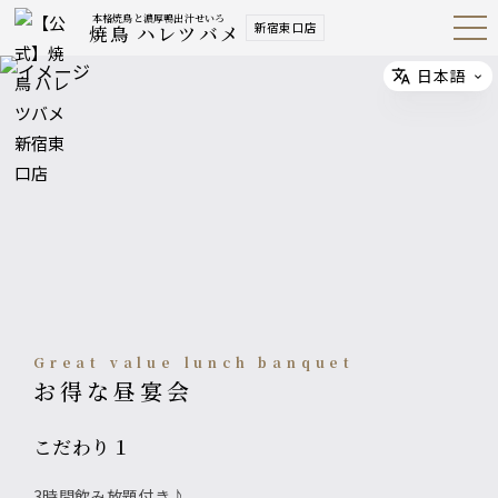
本格焼鳥と濃厚鴨出汁せいろ
新宿東口店
焼鳥 ハレツバメ
Open
Navig
ation
Menu
日本語
Select
Great value lunch banquet
お得な昼宴会
こだわり１
3時間飲み放題付き♪