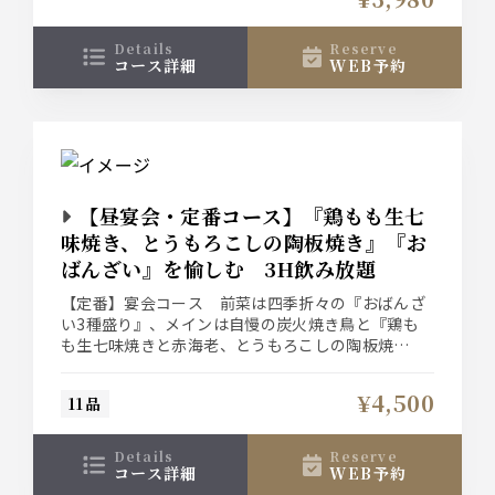
details
reserve
コース詳細
WEB予約
【昼宴会・定番コース】『鶏もも生七
味焼き、とうもろこしの陶板焼き』『お
ばんざい』を愉しむ 3H飲み放題
【定番】宴会コース 前菜は四季折々の『おばんざ
い3種盛り』、メインは自慢の炭火焼き鳥と『鶏も
も生七味焼きと赤海老、とうもろこしの陶板焼
き』、〆の『せいろ蕎麦』が付いた『料理11品』の
3時間飲み放題付き宴会コース！
¥4,500
11品
details
reserve
コース詳細
WEB予約