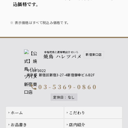
込価格です。
表示価格はすべて税込み価格です。
本格焼鳥と濃厚鴨出汁せいろ
新宿東口店
焼鳥 ハレツバメ
〒160-0022
東京都
新宿区新宿3-27-4新宿御幸ビルB2F
03-5369-0860
call
定休日
:
なし
Footer navigation
ホーム
こだわり
chevron_right
chevron_right
お品書き
店内紹介
chevron_right
chevron_right