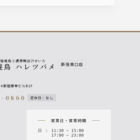
本格焼鳥と濃厚鴨出汁せいろ
新宿東口店
焼鳥 ハレツバメ
-4新宿御幸ビルB2F
9-0860
定休日
:
なし
on
営業日・営業時間
日
:
11
:
30
~
15
:
00
17
:
00
~
23
:
00