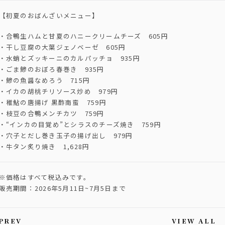
【初夏のおばんざいメニュー】
・合鴨生ハムと甘夏のハニークリームチーズ 605円
・干し豆腐の大葉ジェノベーゼ 605円
・水蛸とズッキーニのカルパッチョ 935円
・ごま鯵のおぼろ春巻き 935円
・鯵の魚醤なめろう 715円
・イカの胡桃チリソース炒め 979円
・稚鮎の唐揚げ 黒酢南蛮 759円
・枝豆の合鴨メンチカツ 759円
・“インカの目覚め”とシラスのチーズ焼き 759円
・穴子とだし巻き玉子の揚げ出し 979円
・牛タン炙り焼き 1,628円
※価格はすべて税込みです。
販売期間：2026年5月11日~7月5日まで
PREV
VIEW ALL
is article's paging