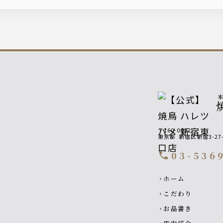
〒160-0022
東京都
新宿区新宿3-27
03-536
call
Footer navigati
ホーム
chevron_right
こだわり
chevron_right
お品書き
chevron_right