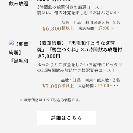
全て税込価格です。
3時間飲み放題付きの厳選コース！
前菜は、旬の味覚を楽しむ『おばんざい4種
盛り』、自慢の串焼き、メインは『青森県産
11品
2名
品数
：
利用可能人数
：
地鶏”シャモロック”と牛ハラミの溶岩焼き』
¥6,300
様以上
17:00〜
来店時間
：
を愉しめる【料理11品】の宴会コース！
22:00
1日前の21:00
予約期限
：
までにご予約ください
コース提
【豪華絢爛】『黒毛和牛とうなぎ蒲
180分制
供時間
：
コース開催期
焼』『鴨生つくね』3.5時間飲み放題付
2026-07-06以降
間
：
注意事
き7,000円
写真はイメージです。表示
項
：
価格は全て税込価格です。
ゆったりとご宴会をしたいお客様にピッタリ
の3.5時間飲み放題付き贅沢宴会コース！
メインは『黒毛和牛の炙り焼き、うなぎ蒲
11品
2名
品数
：
利用可能人数
：
焼』と『鴨生つくね』『濃厚鴨出汁せいろ蕎
¥7,000
様以上
17:00〜
来店時間
：
麦』を堪能する『料理11品』の宴！
21:30
2日前の21:00
予約期限
：
までにご予約ください
コース提
表示価格はすべて税込み価格です。
210分制
供時間
：
コース開催期
2026-07-06以降
間
：
注意事
写真はイメージです。表示価
項
：
詳細はこちら
3H宴会
格は全て税込価格です。