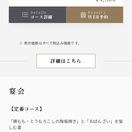
も生七味焼きと赤海老、とうもろこしの陶板焼
き』、〆の『せいろ蕎麦』が付いた『料理11品』の
2時間飲み放題付き宴会コース！
details
reserve
コース詳細
WEB予約
表示価格はすべて税込み価格です。
詳細はこちら
お盆限定
宴会
【定番コース】
「鶏もも・とうもろこしの陶板焼き」と「おばんざい」を愉
しむ宴