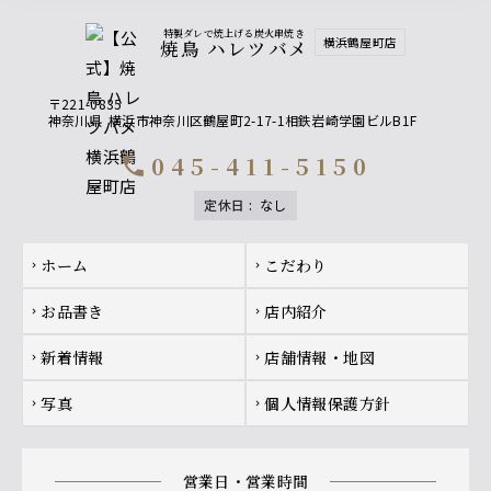
特製ダレで焼上げる炭火串焼き
横浜鶴屋町店
焼鳥 ハレツバメ
〒221-0835
神奈川県
横浜市神奈川区鶴屋町2-17-1相鉄岩崎学園ビルB1F
045-411-5150
call
定休日
:
なし
Footer navigation
ホーム
こだわり
chevron_right
chevron_right
お品書き
店内紹介
chevron_right
chevron_right
新着情報
店舗情報・地図
chevron_right
chevron_right
写真
個人情報保護方針
chevron_right
chevron_right
営業日・営業時間