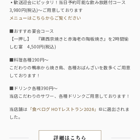
▪️歓送迎会にピッタリ！当日予約可能な飲み放題付コース
3,980円(税込)～ご用意しております
メニューはこちらからご覧ください
■おすすめ宴会コース
【一押し】 『鶏西京焼きと赤海老の陶板焼き』を2時間愉
しむ宴 4,500円(税込)
■料理各種190円〜
こだわりの鴨串から焼き鳥、各種おばんざいを数多くご用意
しております！
■ドリンク各種390円〜
当店こだわりのサワー、各種ドリンクご用意しております！
当店舗は
「食べログ HOTレストラン2026」
に選出されま
した。
詳細はこちら
【アクセス】横浜駅 きた西口徒