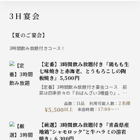
3H宴会
【夏のご宴会】
3時間飲み放題付きコース！
【定番】3時間飲み放題付き『鶏もも生
七味焼きと赤海老、とうもろこしの陶
板焼き』5,500円
【定番】3時間飲み放題付き宴会コース 前
菜は四季折々の『おばんざい3種盛り』、メ
インは自慢の炭火焼き鳥と『鶏もも生七味焼
11品
2名様
品数
：
利用可能人数
：
きと赤海老、とうもろこしの陶板焼き』、〆
¥5,500
以上
17:00〜
来店時間
：
の『せいろ蕎麦』が付いた『料理11品』の宴
22:00
20:00までに
予約期限
：
会コース！
ご予約ください
コース提供時
【厳選】3時間飲み放題付き『青森県産
180分制
間
：
コース開催期間
：
地鶏”シャモロック”と牛ハラミの溶岩
2026-07-06以降
写
注意事項
：
焼き』6,300円
真はイメージです。表示価格は