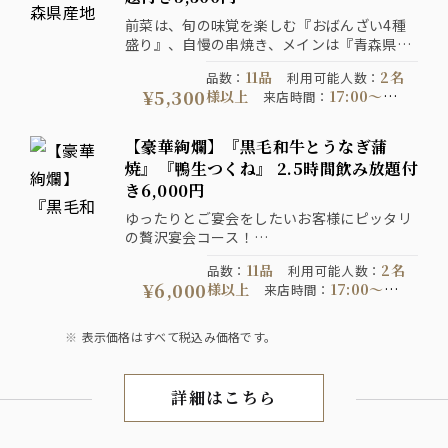
全て税込価格です。
前菜は、旬の味覚を楽しむ『おばんざい4種
盛り』、自慢の串焼き、メインは『青森県産
地鶏”シャモロック”と牛ハラミの溶岩焼き』
11品
2名
品数
：
利用可能人数
：
を愉しめる【料理11品】2時間飲み放題付き
¥5,300
様以上
17:00〜
来店時間
：
の厳選コース！
22:00
1日前の21:00
予約期限
：
までにご予約ください
コース提
【豪華絢爛】『黒毛和牛とうなぎ蒲
120分制
供時間
：
コース開催期
焼』『鴨生つくね』 2.5時間飲み放題付
2026-07-06以降
間
：
注意事
き6,000円
写真はイメージです。表示価
項
：
格は全て税込価格です。
ゆったりとご宴会をしたいお客様にピッタリ
の贅沢宴会コース！
メインは『黒毛和牛の炙り焼き、うなぎ蒲
11品
2名
品数
：
利用可能人数
：
焼』と『鴨生つくね』『濃厚鴨出汁せいろ蕎
¥6,000
様以上
17:00〜
来店時間
：
麦』を堪能する『料理11品』の宴！ゆったり
21:30
2日前の21:00
予約期限
：
2.5時間飲み放題付きコース！
までにご予約ください
コース提
表示価格はすべて税込み価格です。
150分制
供時間
：
コース開催期
2026-07-06以降
間
：
注意事
写真はイメージです。表示
項
：
詳細はこちら
宴会
価格は全て税込価格です。