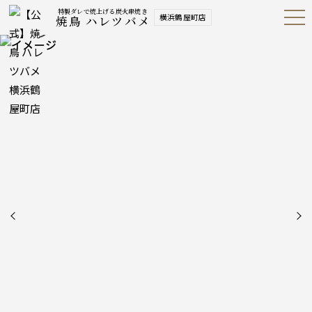
特製ダレで焼上げる炭火串焼き
横浜鶴屋町店
焼鳥 ハレツバメ
Open
Navig
ation
Menu