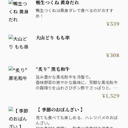
鴨生つくね 黄身だれ
鴨生つくねは黄身ダレで食べるのがおすす
め！
¥539
大山どり もも串
¥308
“炙り” 黒毛和牛
旨み豊かな黒毛和牛を冷製で。
香味野菜の爽やかな風味に、芳醇な黒毛和牛
の霜降りを山わさびポン酢でさっぱりと、箸
が進む一皿に仕上げました。
¥1,529
【 季節のおばんざい 】
見ても食べても楽しめる、ハレツバメのおば
んざい。