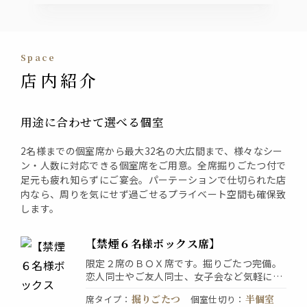
space
店内紹介
用途に合わせて選べる個室
2名様までの個室席から最大32名の大広間まで、様々なシー
ン・人数に対応できる個室席をご用意。全席掘りごたつ付で
足元も疲れ知らずにご宴会。パーテーションで仕切られた店
内なら、周りを気にせず過ごせるプライベート空間も確保致
します。
【禁煙６名様ボックス席】
限定２席のＢＯＸ席です。掘りごたつ完備。
恋人同士やご友人同士、女子会など気軽にご
利用いただける大人気のお席です。まとまっ
掘りごたつ
半個室
席タイプ
：
個室仕切り
：
た空間がプライベートなシーンに最適◎和の