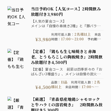
当日予約OK【人気コース】2時間飲み
放題付き3,980円
【人気の宴会コース】
メインは『自慢の串焼き2種』と『豚バラと
キャベツの陶板蒸し焼き』
2名様以上
利用可能人数
：
来店
『料理10品』の2時間飲み放題付き宴会コー
¥3,980
17:00〜21:00
時間
：
予約期
ス！
14:00までにご予約くださ
限
：
い
120分制
コース提供時間
：
【定番】『鶏もも生七味焼きと赤海
通年
コース開催期間
：
老、とうもろこしの陶板焼き』2時間飲
み放題付き4,500円
【定番】宴会コース 前菜は四季折々の『お
ばんざい3種盛り』、メインは自慢の炭火焼
き鳥と『鶏もも生七味焼きと赤海老、とうも
11品
2名
品数
：
利用可能人数
：
ろこしの陶板焼き』、〆の『せいろ蕎麦』が
¥4,500
様以上
17:00〜
来店時間
：
付いた『料理11品』の2時間飲み放題付き宴
22:00
20:00までに
予約期限
：
会コース！
ご予約ください
コース提供時
【厳選】『青森県産地鶏シャモロック
120分制
間
：
コース開催期間
：
と牛ハラミの溶岩焼き』 2時間飲み放
2026-07-06以降
写
注意事項
：
題付き5,300円
真はイメージです。表示価格は