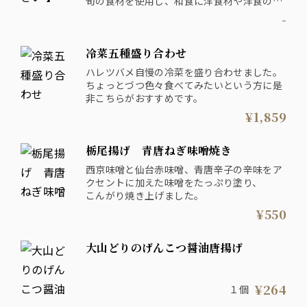
旬の食材を使用し、和食に洋食材や洋食の調
理法を取り入れ、イマどきの『センス和食』
-
に仕上げています。
色々つまめる冷菜五種盛り合わせがおすすめ
冷菜五種盛り合わせ
です。
ハレツバメ自慢の冷菜を盛り合わせました。
ちょっとづつ色々食べてみたいという方に是
非こちらがおすすめです。
¥1,859
栃尾揚げ 青唐ねぎ味噌焼き
西京味噌と仙台赤味噌、青唐辛子の辛味をア
クセントに加えた味噌をたっぷり塗り、
こんがり焼き上げました。
¥550
大山どりのげんこつ醤油唐揚げ
¥264
１個