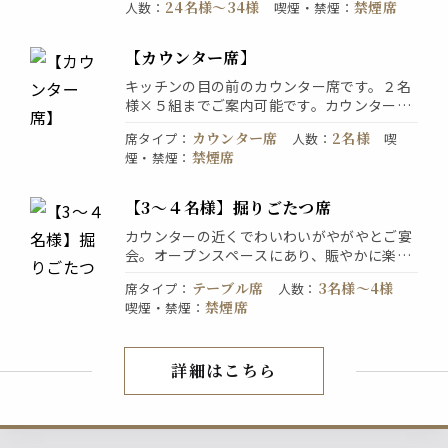
24名様〜34様
禁煙席
人数
：
喫煙・禁煙
：
たりご宴会♪
大部屋のご利用には早めのご予約がおすすめ
です。お席のみのご予約も承っております。
【カウンター席】
お気軽にお問合せください。
キッチンの目の前のカウンター席です。２名
様×５組までご案内可能です。カウンター席
ならではの熱気もあり、調理を目前で楽しみ
カウンター席
2名様
席タイプ
：
人数
：
喫
ながら焼きたての串を召し上がるのもまた楽
禁煙席
煙・禁煙
：
しみです。居酒屋らしい雰囲気が感じられ、
リラックスしていただけます。
【3～４名様】掘りごたつ席
カウンターの近くでわいわいがやがやとご宴
会。オープンスペースにあり、賑やかに楽し
くお過ごしいただけます。個室よりも落ち着
テーブル席
3名様〜4様
席タイプ
：
人数
：
く、気軽で評判のお席です。ご友人同士のご
禁煙席
喫煙・禁煙
：
利用や女子会などにご活用ください。
詳細はこちら
店内紹介