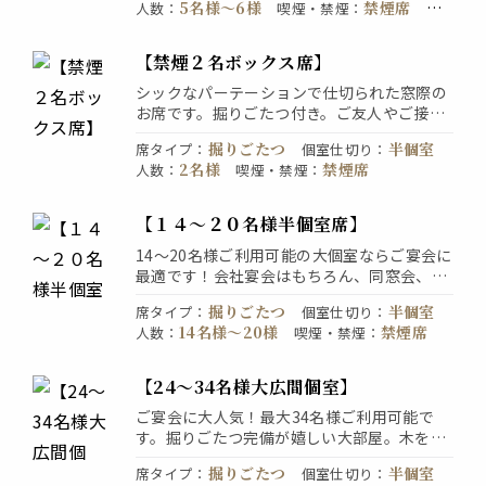
5名様〜6様
禁煙席
人数
：
喫煙・禁煙
：
予
空気を残しつつも、あたたかみのある照明が
個室のみ予約OK。お電話でご予約くだ
約
：
落ち着いた空間を演出しています。人気のお
さい。
席はお早めにご予約を♪席のみの予約もOKで
【禁煙２名ボックス席】
す！
シックなパーテーションで仕切られた窓際の
お席です。掘りごたつ付き。ご友人やご接
待、カップルでのご利用が人気のお席です。
掘りごたつ
半個室
席タイプ
：
個室仕切り
：
落ち着いた雰囲気でゆっくりお酒をお楽しみ
2名様
禁煙席
人数
：
喫煙・禁煙
：
ください。内装にも個室外観もガラスを多用
し、解放感を大切に、プライベート空間をお
作りいたしました。
【１４～２０名様半個室席】
14～20名様ご利用可能の大個室ならご宴会に
最適です！会社宴会はもちろん、同窓会、合
コン、どんなシーンにも使いやすく人気のお
掘りごたつ
半個室
席タイプ
：
個室仕切り
：
部屋です。お席のみのご予約も承っておりま
14名様〜20様
禁煙席
人数
：
喫煙・禁煙
：
す。お気軽にお問合せください。
横浜駅すぐの立地はご宴会に最適です。個室
席での接待や飲み会の他、合コン利用も好評
【24～34名様大広間個室】
です。
ご宴会に大人気！最大34名様ご利用可能で
す。掘りごたつ完備が嬉しい大部屋。木を基
調にした内装は、どこか懐かしいようなあた
掘りごたつ
半個室
席タイプ
：
個室仕切り
：
たかみがあります。広々空間で団体様もゆっ