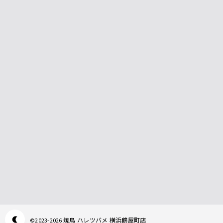
焼鳥 ハレツバメ 横浜鶴屋町店
©
2023-2026
Appearance mode switch