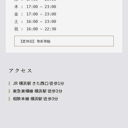
木
:
17
:
00
~
23
:
00
金
:
17
:
00
~
23
:
00
土
:
16
:
00
~
23
:
00
祝
:
16
:
00
~
22
:
30
【定休日】年末年始
アクセス
JR 横浜駅 きた西口 徒歩1分
東急東横線 横浜駅 徒歩3分
相鉄本線 横浜駅 徒歩3分