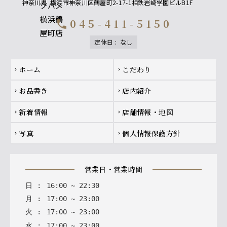
神奈川県
横浜市神奈川区鶴屋町2-17-1相鉄岩崎学園ビルB1F
045-411-5150
call
定休日
:
なし
Footer navigation
ホーム
こだわり
chevron_right
chevron_right
お品書き
店内紹介
chevron_right
chevron_right
新着情報
店舗情報・地図
chevron_right
chevron_right
写真
個人情報保護方針
chevron_right
chevron_right
営業日・営業時間
日
:
16
:
00
~
22
:
30
月
:
17
:
00
~
23
:
00
火
:
17
:
00
~
23
:
00
水
:
17
:
00
~
23
:
00