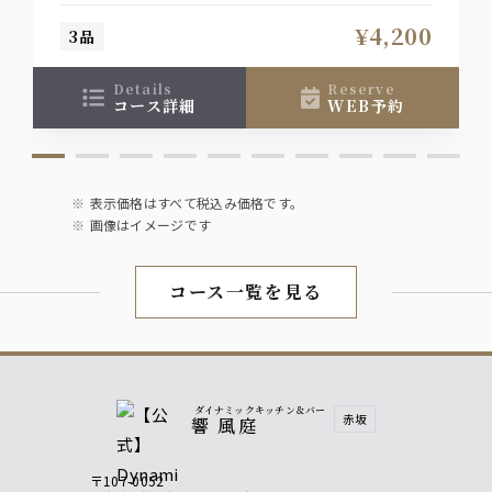
焼酎
¥4,200
3品
【麦】山紫水明
【芋】黒丸
（水割り/お湯割り/ロック/ソーダ）
details
reserve
コース詳細
WEB予約
サワー
・ウーロンハイ
・柚子サワー
・グレープフルーツサワー
表示価格はすべて税込み価格です。
・レモンサワー
画像はイメージです
・緑茶ハイ
ソフトドリンク
コース一覧を見る
・ノンアルコールビールテイスト オールフリー
・オレンジ
・ウーロン茶
・グレープフルーツ
ダイナミックキッチン＆バー
赤坂
響 風庭
〒107-0052