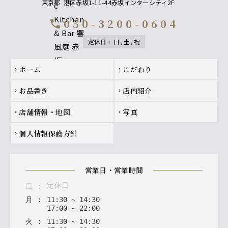
東京都
港区赤坂1-11-44赤坂インターシティ2F
050-3200-0604
call
定休日
:
日, 土, 祝
Footer navigation
ホーム
こだわり
chevron_right
chevron_right
お品書き
店内紹介
chevron_right
chevron_right
店舗情報・地図
写真
chevron_right
chevron_right
個人情報保護方針
chevron_right
営業日・営業時間
定休日
日
:
月
:
11
:
30
~
14
:
30
17
:
00
~
22
:
00
火
:
11
:
30
~
14
:
30