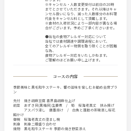
※キャンセル・人数変更受付は前日の20時
までとさせていただきます。それ以降はキャ
ンセル扱いになり、減った人数様分のお料理
代金をキャンセル料として頂戴します。
※食材の入荷状況により一部内容が異なる場
合がございます。予めご了承くださいませ。
●当社の食物アレルギー対応について
当社では食材調達や調理過程において、
全てのアレルギー物質を取り除くことが困難
な為、
食物アレルギー対応をいたしかねます。
ご理解のほどお願い申し上げます。
コースの内容
季節美味と黒毛和牛ステーキ、響の滋味を愉しむお勧め会席プラ
ン
先付 焼き胡麻豆腐 喜界島胡麻仕上げ
前菜 あずき貝(黒梅貝)生姜煮 / 筍 桜海老真丈 挟み揚げ
アスパラ浸し 唐墨掛け / 白魚と蓬麩の茶碗蒸し桜花
餡かけ
御椀 桜海老真丈の澄まし椀
刺身 刺身二種盛り合わせ
焼物 黒毛和牛ステーキ 季節の焼き野菜添え