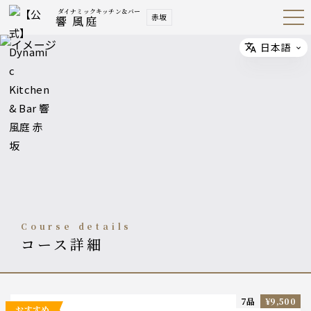
ダイナミックキッチン＆バー
赤坂
響 風庭
Open
Navig
ation
Menu
日本語
Select
course details
コース詳細
7品
¥9,500
おすすめ