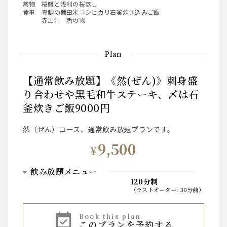
蒸物 桜鱒と浅利の桜蒸し
食事 真鯛の棚田米コシヒカリ石釜炊き込みご飯
赤出汁 香の物
Plan
【通常飲み放題】《然(ぜん)》刺身盛
り合わせや黒毛和牛ステーキ、〆は石
釜炊きご飯9000円
然（ぜん）コース、通常飲み放題プランです。
9,500
¥
飲み放題メニュー
120分制
（
ラストオーダー
:
30分前
）
ビール
book this plan
このプランを予約する
ザ・プレミアム・モルツ 中瓶