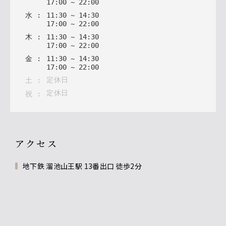
17
:
00
~
22
:
00
水
:
11
:
30
~
14
:
30
17
:
00
~
22
:
00
木
:
11
:
30
~
14
:
30
17
:
00
~
22
:
00
金
:
11
:
30
~
14
:
30
17
:
00
~
22
:
00
定休日
土
:
定休日
祝
:
アクセス
地下鉄 溜池山王駅 13番出口 徒歩2分