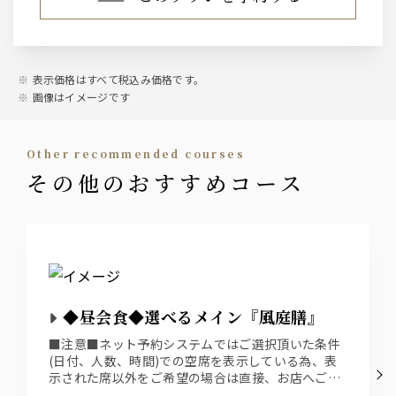
ウィスキー
世界の五大ウィスキーを堪能（水割り/お湯割り/ロック/ソ
ーダ）
表示価格はすべて税込み価格です。
・角 ・カナディアンクラブ ・バランタイン ・ジムビ
画像はイメージです
ーム ・タラモアデュー
ワイン
other recommended courses
その他のおすすめコース
・ヴィッラ ビアンキ ロッソ（赤）
・ヴィッラ ビアンキ ビアンコ（白）
・モンテベッロ・スプマンテ（泡）
日本酒
吉乃川
◆昼会食◆選べるメイン『風庭膳』
梅酒
山崎樽仕上げ 梅酒
■注意■ネット予約システムではご選択頂いた条件
（水割り/お湯割り/ロック/ソーダ）
(日付、人数、時間)での空席を表示している為、表
示された席以外をご希望の場合は直接、お店へご連
絡下さい。