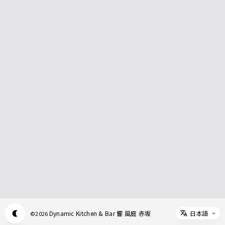
日本語
Dynamic Kitchen & Bar 響 風庭 赤坂
©
2026
Appearance mode switch
Select 