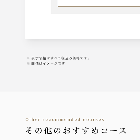
※ロック、水割り、ソーダ割り、お
イギリス：バランタイン
アイルランド：カネマラ
カナダ：カナディアンクラブ
ソフトドリンク
アメリカ：ジムビーム
※ロック、水割り、ソーダ割り、お
・ウーロン茶
・グレープフルーツジュース
・オレンジジュース
サワー
・オールフリー（ノンアルコール
・レモンサワー
・トマトサワー
表示価格はすべて税込み価格です。
・梅干しサワー
画像はイメージです
・緑茶ハイ
・柚子サワー
梅酒
サントリー 南高梅酒
※ロック、水割り、ソーダ割り、お
ジン
other recommended courses
ジャパンクラフト『六ROKU』
・ジンソーダ
その他のおすすめコース
・ジントニック