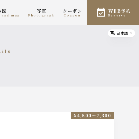
地図
写真
クーポン
WEB予約
n and map
photograph
coupon
reserve
日本語
Select
ails
細
¥4,800〜7,300