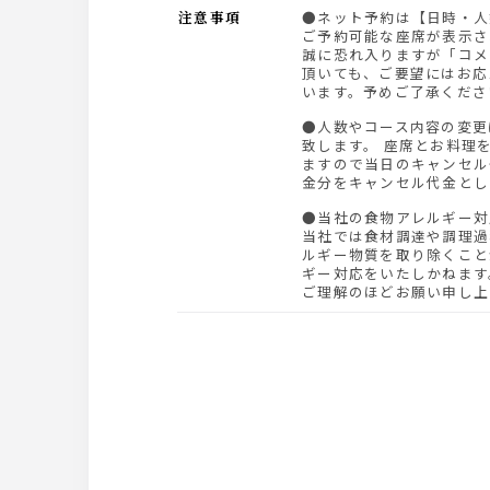
注意事項
●ネット予約は【日時・人数】を指定して頂くと、
ご予約可能な座席が表示さ
誠に恐れ入りますが「コメ
頂いても、ご要望にはお応
います。予めご了承くださ
●人数やコース内容の変更は前日21時までにお願い
致します。 座席とお料理
ますので当日のキャンセル
金分をキャンセル代金とし
●当社の食物アレルギー
当社では食材調達や調理過
ルギー物質を取り除くこと
ギー対応をいたしかねます
ご理解のほどお願い申し上