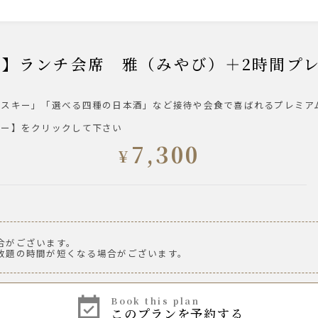
予約限定】ランチ会席 雅（みやび）＋2時間
イスキー」「選べる四種の日本酒」など接待や会食で喜ばれるプレミア
湯割り
ュー】をクリックして下さい
7,300
¥
合がございます。
ール 樽生
放題の時間が短くなる場合がございます。
book this plan
このプランを予約する