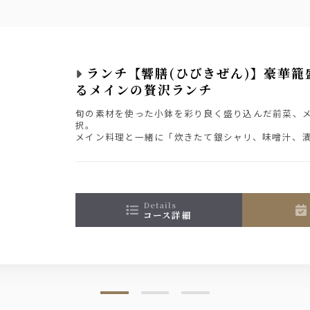
ランチ【響膳(ひびきぜん)】豪華籠
るメインの贅沢ランチ
旬の素材を使った小鉢を彩り良く盛り込んだ前菜、メ
択。
ュット
メイン料理と一緒に「炊きたて銀シャリ、味噌汁、
す。
ランチ会食、同窓会等に是非！
details
コース詳細