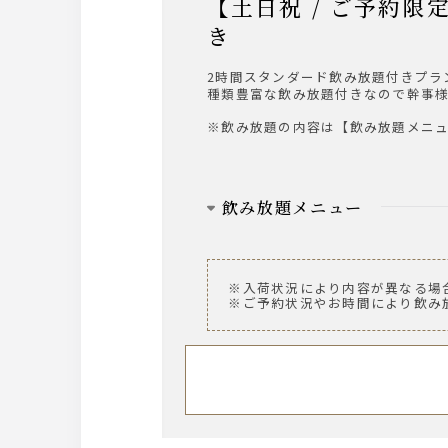
【土日祝 / ご予約限定】ランチ会席 雅（みやび）＋2時間スタンダード飲み放題付
き
2時間スタンダード飲み放題付きプラ
種類豊富な飲み放題付きなので幹事
※飲み放題の内容は【飲み放題メニ
飲み放題メニュー
ビール
ザ・プレミアム・モルツ 中瓶
※入荷状況により内容が異なる場
※ご予約状況やお時間により飲み
ウィスキー
～AMERICAN～ ジムビーム
※ロック、水割り、ソーダ割り、お
サワー
・レモンサワー