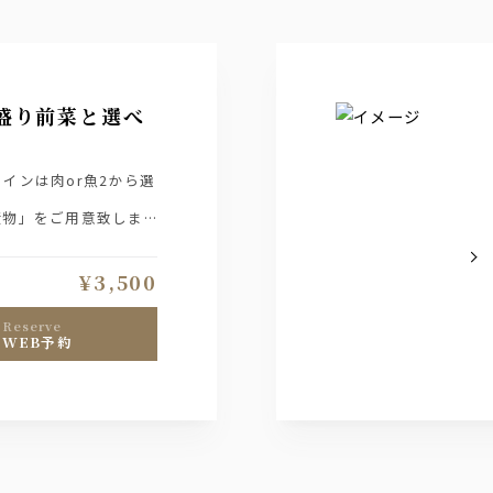
盛り前菜と選べ
インは肉or魚2から選
漬物」をご用意致しま
¥3,500
reserve
WEB予約