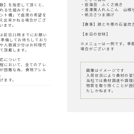
・岩海苔 ふくさ焼き
・金澤美人れんこん 山椒
れる仕組みです。
・帆立さつま揚げ
ント欄」で座席の希望を
え出来かねる場合がござ
【食事】鶏と牛蒡の石釜炊
いませ。
【本日の甘味】
を準備してお待ちしており
※メニューは一例です。季
や人数減少分はお料理代
場合がございます
て頂戴します。
対応について
程において、全てのアレ
が困難な為、食物アレル
画像はイメージです
。
入荷状況により食材の変
げます。
当社では食材調達や調理
物質を取り除くことが困
たしかねます。