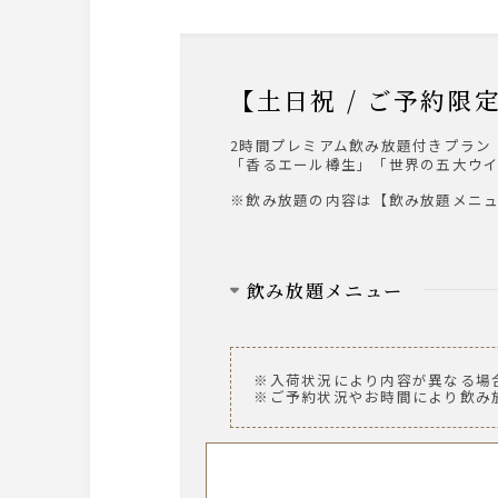
・トマトサワー
・梅干しサワー
・緑茶ハイ
・柚子サワー
【土日祝 / ご
梅酒
2時間プレミアム飲み放題付きプラン
サントリー 南高梅酒
「香るエール樽生」「世界の五大ウ
※ロック、水割り、ソーダ割り、お
※飲み放題の内容は【飲み放題メニ
ワイン
【赤】ヴィッラビアンキ ロッソ
【白】ヴィッラビアンキ ビアンコ
飲み放題メニュー
日本酒
ビール
聖泉からくち
ザ・プレミアム・モルツ 中瓶
※入荷状況により内容が異なる場
※冷 又は 燗でご用意
ザ・プレミアム・モルツ 香るエ
※ご予約状況やお時間により飲み
焼酎
ウィスキー
・黒丸 黒（芋）
【世界の五大ウイスキー】
・山紫水明（麦）
日本：角