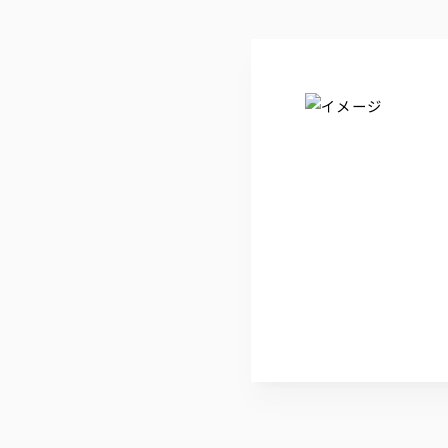
ウォッカ
ジャパンクラフト『白HAKU』
・ウォッカソーダ
・モスコミュール
ワイン
【赤】ヴィッラビアンキ ロッソ
【白】ヴィッラビアンキ ビアンコ
【泡】ラルス スプマンテ ブリ
日本酒
・千葉県 聖泉からくち
・新潟県 越乃景虎
・宮城県 伯楽星 特別純米
・福島県 末廣山廃純米
※冷 又は 燗でご用意
焼酎
・黒丸 黒（芋）
・山紫水明（麦）