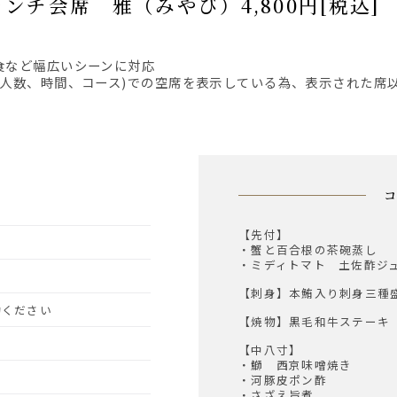
】ランチ会席 雅（みやび）4,800円[税込]
食など幅広いシーンに対応
、人数、時間、コース)での空席を表示している為、表示された席
【先付】
・蟹と百合根の茶碗蒸し
・ミディトマト 土佐酢ジ
【刺身】本鮪入り刺身三種
予約ください
【焼物】黒毛和牛ステーキ
【中八寸】
・鰤 西京味噌焼き
・河豚皮ポン酢
・さざえ旨煮