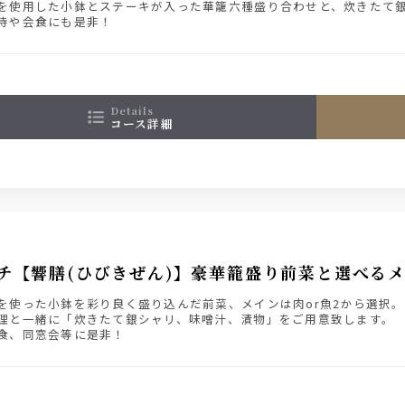
を使用した小鉢とステーキが入った華籠六種盛り合わせと、炊きたて
待や会食にも是非！
details
コース詳細
チ【響膳(ひびきぜん)】豪華籠盛り前菜と選べる
を使った小鉢を彩り良く盛り込んだ前菜、メインは肉or魚2から選択。
理と一緒に「炊きたて銀シャリ、味噌汁、漬物」をご用意致します。
食、同窓会等に是非！