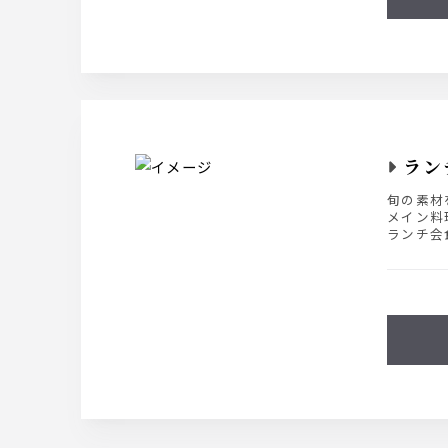
ラン
旬の素材
メイン料
ランチ会