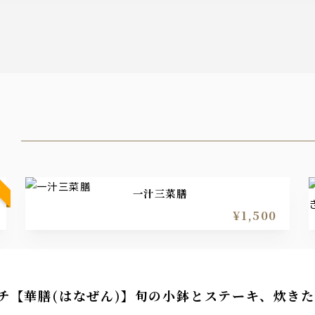
】
一汁三菜膳
¥1,500
チ【華膳(はなぜん)】旬の小鉢とステーキ、炊き