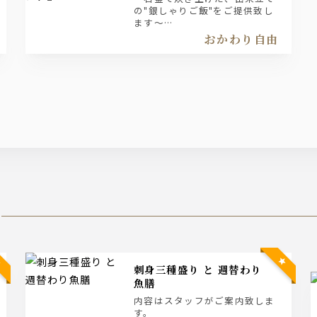
の"銀しゃりご飯"をご提供致し
ます～
全商品に銀しゃり・みそ汁・自
おかわり自由
家製漬物盛り合わせ付き
おかわり自由です！
刺身三種盛り と 週替わり
魚膳
内容はスタッフがご案内致しま
す。