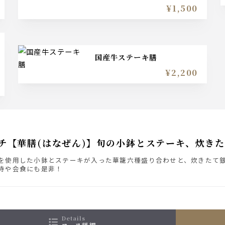
¥1,500
国産牛ステーキ膳
¥2,200
チ【華膳(はなぜん)】旬の小鉢とステーキ、炊き
を使用した小鉢とステーキが入った華籠六種盛り合わせと、炊きたて
待や会食にも是非！
details