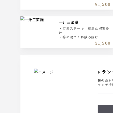
¥1,500
一汁三菜膳
・豆腐ステーキ 有馬山椒案掛
け
・筍の鶏つくね挟み揚げ
・ローストビーフサラダ
¥1,500
ラン
旬の食材
ランチ接