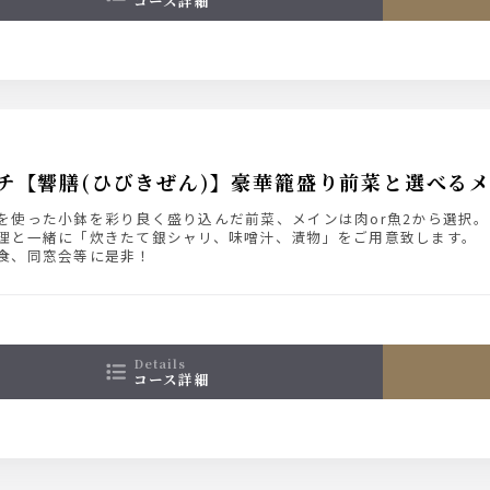
コース詳細
チ【響膳(ひびきぜん)】豪華籠盛り前菜と選べる
を使った小鉢を彩り良く盛り込んだ前菜、メインは肉or魚2から選択。
理と一緒に「炊きたて銀シャリ、味噌汁、漬物」をご用意致します。
食、同窓会等に是非！
details
コース詳細