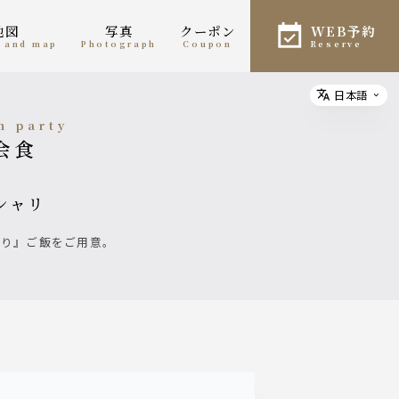
地図
写真
クーポン
WEB予約
n and map
photograph
coupon
reserve
日本語
Select
h party
昼会食
シャリ
ゃり』ご飯をご用意。