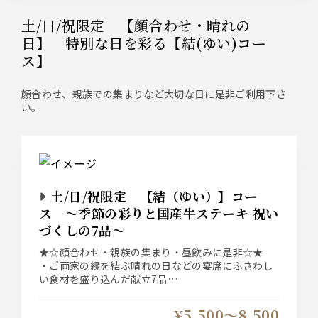
土/日/祝限定 【顔合わせ・晴れの
日】 特別な日を彩る【結(ゆい)コー
ス】
顔合わせ、親族での集まりなど大切な日に是非ご利用下さ
い。
土/日/祝限定 【結（ゆい）】コー
ス ～季節の彩りと国産牛ステーキ 祝い
づくしの7品～
★☆顔合わせ・親族の集まり・昼飲みに是非☆★
・ご両家の縁を結ぶ晴れの日などの宴席にふさわし
い食材を盛り込んだ献立7品
・お食事は銘々盛りでご用意しております。
¥5,500〜8,500