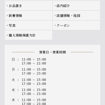
お品書き
店内紹介
chevron_right
chevron_right
新着情報
店舗情報・地図
chevron_right
chevron_right
写真
クーポン
chevron_right
chevron_right
個人情報保護方針
chevron_right
営業日・営業時間
日
:
11
:
00
~
15
:
00
17
:
00
~
22
:
00
月
:
11
:
00
~
15
:
00
17
:
00
~
23
:
00
火
:
11
:
00
~
15
:
00
17
:
00
~
23
:
00
水
:
11
:
00
~
15
:
00
17
:
00
~
23
:
00
木
:
11
:
00
~
15
:
00
17
:
00
~
23
:
00