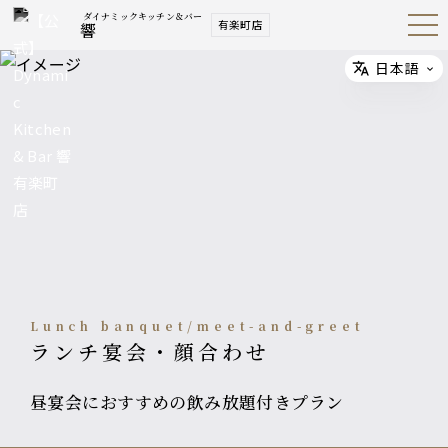
ダイナミックキッチン＆バー
有楽町店
響
Open
Navig
ation
Menu
日本語
Select
Lunch banquet/meet-and-greet
ランチ宴会・顔合わせ
昼宴会におすすめの飲み放題付きプラン