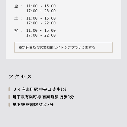
金
:
11
:
00
~
15
:
00
17
:
00
~
23
:
00
土
:
11
:
00
~
15
:
00
17
:
00
~
22
:
00
祝
:
11
:
00
~
15
:
00
17
:
00
~
22
:
00
※定休日及び営業時間はイトシアプラザに準ずる
アクセス
ＪＲ 有楽町駅 中央口 徒歩1分
地下鉄有楽町線 有楽町駅 徒歩3分
地下鉄 銀座駅 徒歩3分