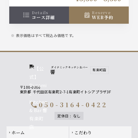
details
reserve
コース詳細
WEB予約
表示価格はすべて税込み価格です。
ダイナミックキッチン＆バー
有楽町店
響
〒100-0006
東京都
千代田区有楽町2-7-1有楽町イトシアプラザ3F
050-3164-0422
call
定休日
:
なし
Footer navigation
ホーム
こだわり
chevron_right
chevron_right