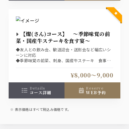
【燦(さん)コース】 ～季節味覚の前
菜・国産牛ステーキを食す宴～
◆友人との飲み会、歓送迎会・送別会など幅広いシ
ーンに対応
◆季節味覚の前菜、刺身、国産牛ステーキ 食事は
あっさりと蕎麦で〆る
◆ネット予約システムは選択条件(日付、人数、時
¥8,000〜9,000
間、コース)での空席を表示している為、表示された
席以外をご希望の場合は直接、お店へご連絡下さ
い。
details
reserve
コース詳細
WEB予約
表示価格はすべて税込み価格です。