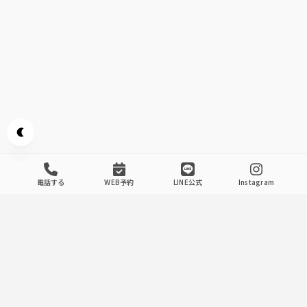
Appearance mode switch
電話する
WEB予約
LINE公式
Instagram
Introducing The Store
.
1
隠れ家的雰囲気
4～6名様向けテーブルタイプ個室