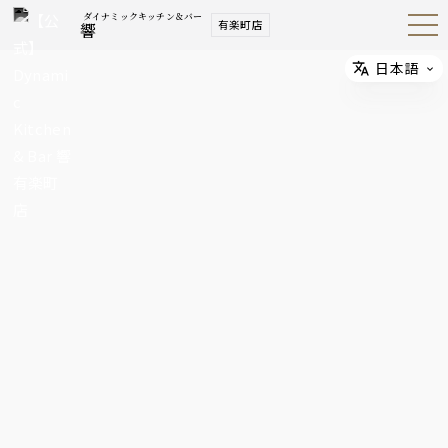
ダイナミックキッチン＆バー
有楽町店
響
Open
Navig
ation
Menu
日本語
Select