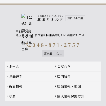
北海道イタリアン&カフェ
浦和パルコ店
北国とミルク
〒330-0055
埼玉県
さいたま市浦和区東高砂町11-1浦和パルコ5F
048-871-2757
call
定休日
:
なし
Footer navigation
ホーム
こだわり
chevron_right
chevron_right
お品書き
店内紹介
chevron_right
chevron_right
新着情報
店舗情報・地図
chevron_right
chevron_right
写真
個人情報保護方針
chevron_right
chevron_right