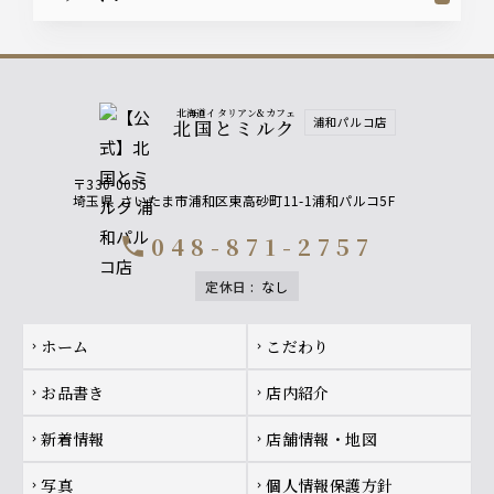
北海道イタリアン&カフェ
浦和パルコ店
北国とミルク
〒330-0055
埼玉県
さいたま市浦和区東高砂町11-1浦和パルコ5F
048-871-2757
call
定休日
:
なし
Footer navigation
ホーム
こだわり
chevron_right
chevron_right
お品書き
店内紹介
chevron_right
chevron_right
新着情報
店舗情報・地図
chevron_right
chevron_right
写真
個人情報保護方針
chevron_right
chevron_right