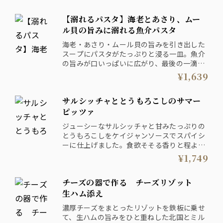
【溺れるパスタ】海老とあさり、ムー
ル貝の旨みに溺れる魚介パスタ
海老・あさり・ムール貝の旨みを引き出した
スープにパスタがたっぷりと浸る一皿。魚介
の旨みが口いっぱいに広がり、最後の一滴ま
で味わいたくなる一皿。
¥1,639
サルシッチャととうもろこしのサマー
ピッツァ
ジューシーなサルシッチャと甘みたっぷりの
とうもろこしをケイジャンソースでスパイシ
ーに仕上げました。食欲そそる香りと程よい
旨さが楽しめる夏限定のサマーピッツァで
¥1,749
す。
チーズの器で作る チーズリゾット
生ハム添え
濃厚チーズをまとったリゾットを鉄板に乗せ
て、生ハムの旨みをひと重ねした北国とミル