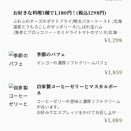
（プラス110円税込でエスプーマを北海道ミ
ルク濃厚ソフトクリームに変更できます）
お好きな料理3種で1,180円！(税込1298円)
ふわふわチーズのポテトフライ/明太バタートースト /北海
道産とうもろこしのゼッポリーネ/しばれ生ハム
/海老とブロッコリー・セミドライトマトのマリネ/北海道
クリームチーズと合鴨スモークのピンチョス/レーズンク
¥1,298
リームチーズ/北海道帆立のクリーミーグラタンコロッケ/
サーモンカルパッチョ/北海道モッツァレラとトマトのカ
季節のパフェ
プレーゼ
上記から3品選べるお得なセットです！
マンゴーの濃厚ソフトクリームパフェ
¥1,859
自家製コーヒーゼリーとマスカルポー
ネ
コーヒーゼリーの苦味と濃厚ソフトクリーム
が合います。
お好みでエスプレッソをかけてお召し上がり
いただけます！
¥1,089