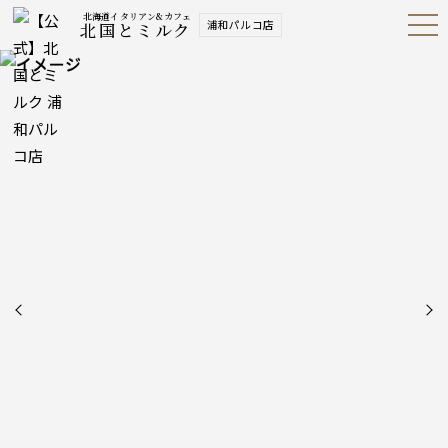
北海道イタリアン&カフェ
浦和パルコ店
北国とミルク
Open
Navig
ation
Menu