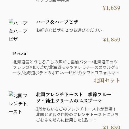
¥1,639
ハーフ＆ハーフピザ
お好きなピザを２つお選びください
¥1,859
Pizza
北海道産とうもろこしの焦がし醤油バター/北海道モッツ
ァレラのMILKピザ/北海道モッツァレラチーズのマルゲリ
ータ/北海道ポテトのボロネーゼピザ/クワトロフォルマッ
ジョ ～はちみつ添え～
北国セット
※ハーフ&ハーフは除く
北国フレンチトースト 季節フルー
ツ・純生クリームのエスプーマ
3/9からいちごのフレンチトーストが登場！
北国とミルク自慢のフレンチトーストにいち
ごをふんだんに使用した1品！
エスプーマはお客様の前で仕上げます。
¥1,859