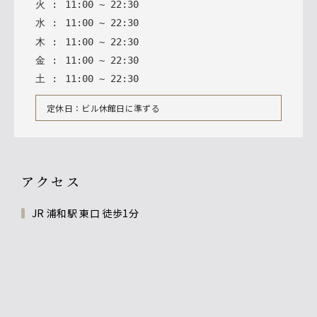
火
:
11
:
00
~
22
:
30
水
:
11
:
00
~
22
:
30
木
:
11
:
00
~
22
:
30
金
:
11
:
00
~
22
:
30
土
:
11
:
00
~
22
:
30
定休日：ビル休館日に準ずる
アクセス
JR 浦和駅 東口 徒歩1分