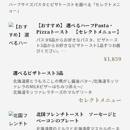
ハーフサイズパスタとピザトーストを選べる「セレクトメニ
ュー」
【おすすめ】 選べるハーフPasta・
Pizzaトースト 【セレクトメニュー】
パスタ8品からお好きなパスタ、ピザトース
ト3品からお好きなピザトースト1品ずつお選
びください。
(北海道クリームのエスプーマ ボロネーゼ・
¥1,859
黒毛和牛のハンバーグパスタ・北海道ストラ
ッチャときのこのボス会オーラは除く)
選べるピザトースト3品
※ハーフサイズでのご用意となります
北海道産とうもろこしの焦がし醤油バター/北海道モッツ
ァレラのMILKピザ～はちみつ添え～/
北海道モッツァレラチーズのマルゲリータ
セレクトメニュー
北国フレンチトースト ソーセージと
ベーコンのプレート
北海道産のミルクと北海道産マスカルポーネ