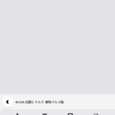
北国とミルク 浦和パルコ店
©
2026
Appearance mode switch