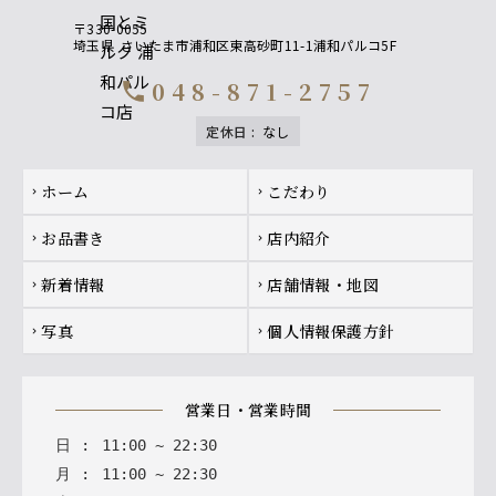
〒330-0055
埼玉県
さいたま市浦和区東高砂町11-1浦和パルコ5F
048-871-2757
call
定休日
:
なし
Footer navigation
ホーム
こだわり
chevron_right
chevron_right
お品書き
店内紹介
chevron_right
chevron_right
新着情報
店舗情報・地図
chevron_right
chevron_right
写真
個人情報保護方針
chevron_right
chevron_right
営業日・営業時間
日
:
11
:
00
~
22
:
30
月
:
11
:
00
~
22
:
30