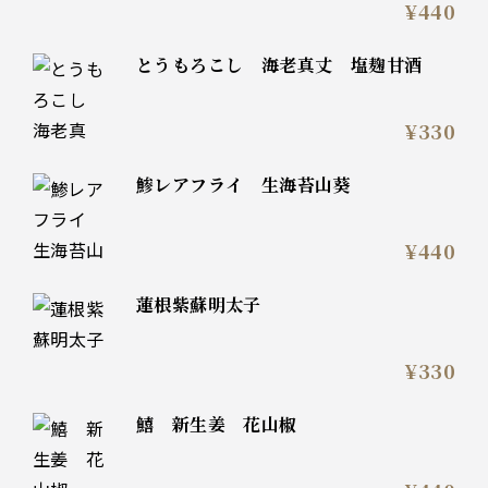
¥440
とうもろこし 海老真丈 塩麹甘酒
¥330
鯵レアフライ 生海苔山葵
¥440
蓮根紫蘇明太子
¥330
鱚 新生姜 花山椒