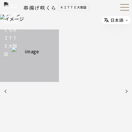
串揚げ咲くら
ＫＩＴＴＥ大阪店
Open
Navig
ation
Menu
日本語
Select