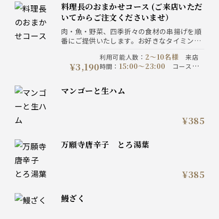
料理長のおまかせコース (ご来店いただ
いてからご注文くださいませ）
肉・魚・野菜、四季折々の食材の串揚げを順
番にご提供いたします。お好きなタイミング
でお止めください。お値段は召し上がった本
2〜10名様
利用可能人数
：
来店
数によって変動します。
¥3,190
15:00〜23:00
時間
：
コース提
120分制
供時間
：
コース開催期
通年
お値段は召
間
：
注意事項
：
マンゴーと生ハム
し上がった本数によって変動い
たします。 価格は全て税込で
す。
¥385
万願寺唐辛子 とろ湯葉
¥385
鰻ざく