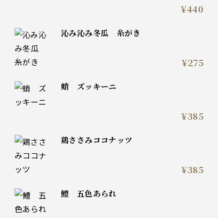
¥440
沁み沁み冬瓜 糸がき
¥275
蛸 ズッキーニ
¥385
鶏ささみココナッツ
¥385
鱧 五色あられ