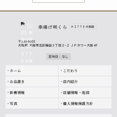
串揚げ咲くら
ＫＩＴＴＥ大阪店
〒530-0001
大阪府
大阪市北区梅田３丁目２−２ ＪＰタワー大阪 4F
定休日
:
なし
Footer navigation
ホーム
こだわり
chevron_right
chevron_right
お品書き
店内紹介
chevron_right
chevron_right
新着情報
店舗情報・地図
chevron_right
chevron_right
写真
個人情報保護方針
chevron_right
chevron_right