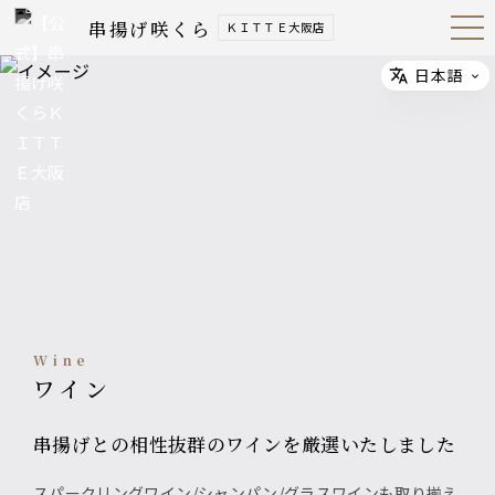
串揚げ咲くら
ＫＩＴＴＥ大阪店
Open
Navig
ation
Menu
日本語
Select
wine
ワイン
串揚げとの相性抜群のワインを厳選いたしました
スパークリングワイン/シャンパン/グラスワインも取り揃え