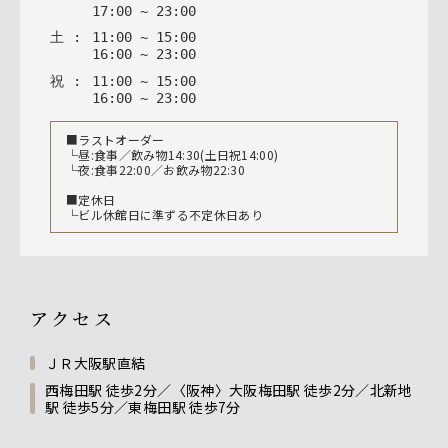
17
:
00
~
23
:
00
土
:
11
:
00
~
15
:
00
16
:
00
~
23
:
00
祝
:
11
:
00
~
15
:
00
16
:
00
~
23
:
00
■ラストオーダー
└昼:食事／飲み物14:30(土日祝14:00)
└夜:食事22:00／お飲み物22:30
■定休日
└ビル休館日に準ずる不定休日あり
アクセス
ＪＲ大阪駅直結
西梅田駅 徒歩2分／〈阪神〉大阪梅田駅 徒歩2分／北新地
駅 徒歩5分／東梅田駅 徒歩7分