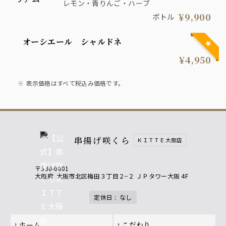
レモン・青りんご・ハーブ
¥9,900
ボトル
オーシエール シャルドネ
¥4,950
表示価格はすべて税込み価格です。
串揚げ咲くら
ＫＩＴＴＥ大阪店
〒530-0001
大阪府
大阪市北区梅田３丁目２−２ ＪＰタワー大阪 4F
定休日
:
なし
Footer navigation
ホーム
こだわり
chevron_right
chevron_right