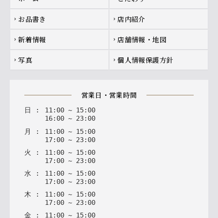
お品書き
店内紹介
chevron_right
chevron_right
新着情報
店舗情報・地図
chevron_right
chevron_right
写真
個人情報保護方針
chevron_right
chevron_right
営業日・営業時間
日
:
11
:
00
~
15
:
00
16
:
00
~
23
:
00
月
:
11
:
00
~
15
:
00
17
:
00
~
23
:
00
火
:
11
:
00
~
15
:
00
17
:
00
~
23
:
00
水
:
11
:
00
~
15
:
00
17
:
00
~
23
:
00
木
:
11
:
00
~
15
:
00
17
:
00
~
23
:
00
金
:
11
:
00
~
15
:
00