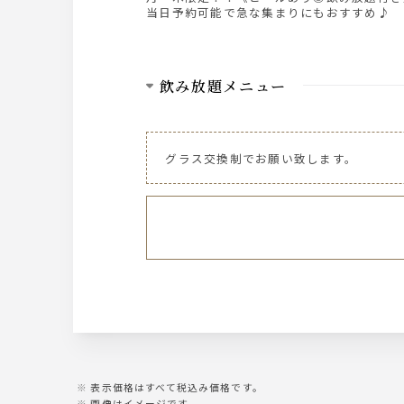
当日予約可能で急な集まりにもおすすめ♪
飲み放題メニュー
ビール
ザ・プレミアム・モルツ中瓶
グラス交換制でお願い致します。
ウィスキー
ジムビームハイボール
サワー
こだわり酒場のレモンサワー 桃サワー 
イ ウーロンハイ
焼酎
大隅(芋・麦)
表示価格はすべて税込み価格です。
画像はイメージです