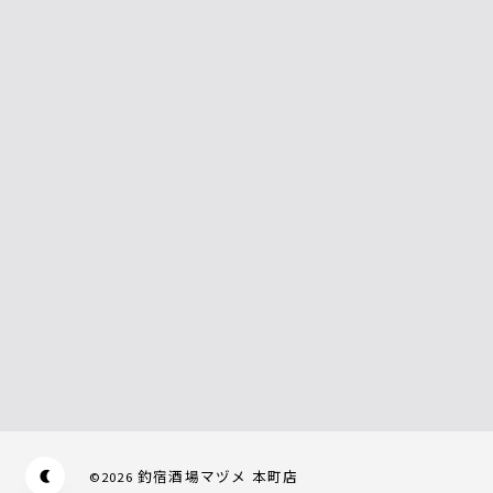
釣宿酒場マヅメ 本町店
©
2026
Appearance mode switch