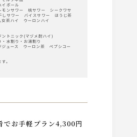
ハイボール
レモンサワー 桃サワー シークワサ
干しサワー バイスサワー ほうじ茶
八女茶ハイ ウーロンハイ
ントニック(マヅメ酎ハイ)
り・水割り・お湯割り
ジジュース ウーロン茶 ペプシコー
ます。
でお手軽プラン4,300円