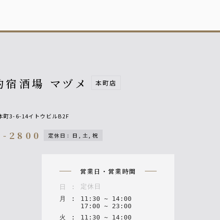
釣宿酒場 マヅメ
本町店
町3-6-14イトウビルB2F
3-2800
定休日
:
日, 土, 祝
on
営業日・営業時間
定休日
日
:
月
:
11
:
30
~
14
:
00
17
:
00
~
23
:
00
火
:
11
:
30
~
14
:
00