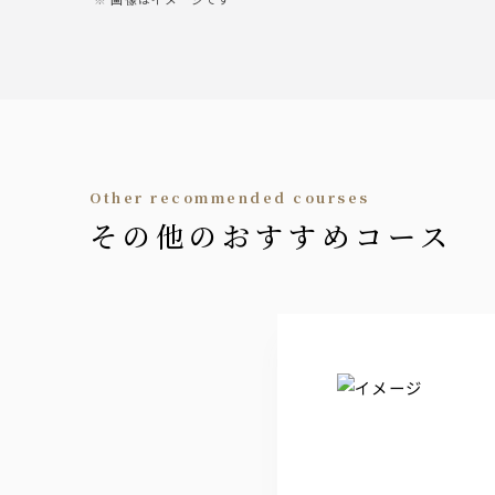
日本酒
5種類
ジン
翠ジンソーダ 翠ジントニック(マヅメ酎ハ
梅酒
other recommended courses
ロック・ソーダ割り・水割り・お湯割り
その他のおすすめコース
ソフトドリンク
オレンジジュース ウーロン茶 ペプシコ