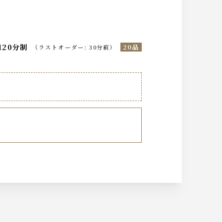
120分制
20品
（
ラストオーダー
:
30分前
）
うじ茶ハイ ジャスミン茶ハイ 八女茶ハ