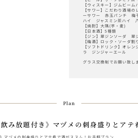
【ウィスキー】ジムビーム
【サワー】こだわり酒場の
ーサワー 赤玉パンチ 梅
ハイ ジャスミン茶ハイ 
【焼酎】大隅(芋・麦)
【日本酒】5種類
【ジン】翠ジンソーダ 翠ジ
【梅酒】ロック・ソーダ割
【ソフトドリンク】オレン
ラ ジンジャーエール
グラス交換制でお願い致し
Plan
◎飲み放題付き》マヅメの刺身盛りとアテ肴
》マヅメの刺身盛りとアテ肴で酒がススム！お手軽プラン