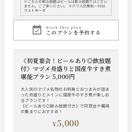
ビール
※こちらの飲み放題はビールは飲み放題ではござい
ません。ご了承ください。 ※グラス交換制・90分
乾杯プレミアムモルツ中瓶付（3名様につき1本）
ラストオーダ
飲み放題ではありません。ご了承ください。
book this plan
焼酎
このプランを予約する
大隅(芋・麦)
ウィスキー
《初夏宴会！ビールあり◎飲放題
ジムビームハイボール
付》マヅメ舟盛りと国産牛すき煮
サワー
堪能プラン 5,000円
こだわり酒場のレモンサワー 桃サワー シーク
ワサーサワー 赤玉パンチ 梅干しサワー バイ
大人気のマヅメ名物のお刺身とおつまみが詰ま
スサワー ほうじ茶ハイ ジャスミン茶ハイ 八
った舟盛りとメインに国産牛のすき煮が楽しめ
女茶ハイ ウーロンハイ
るプランです！
《ビールあり◎飲み放題付き》で同窓会や職場
の集まりにおすすめ！
ジン
5,000
翠ジンソーダ 翠ジントニック(マヅメ酎ハイ)
¥