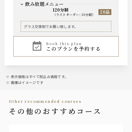
ソフトドリンク
飲み放題メニュー
120分制
20品
オレンジジュース ウーロン茶 ペプシコーラ
（
ラストオーダー
:
30分前
）
ジンジャーエール
ビール
グラス交換制でお願い致します。
梅酒
ザ・プレミアム・モルツ中瓶
南高梅(ロック・水割り・ソーダ割り)
book this plan
このプランを予約する
ウィスキー
日本酒
ジムビームハイボール
2種類
サワー
表示価格はすべて税込み価格です。
こだわり酒場のレモンサワー 桃サワー シーク
画像はイメージです
ワサーサワー 赤玉パンチ 梅干しサワー バイ
スサワー ほうじ茶ハイ ジャスミン茶ハイ 八
女茶ハイ ウーロンハイ
other recommended courses
その他のおすすめコース
焼酎
大隅(芋・麦)