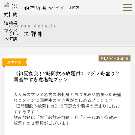
釣宿酒場 マヅメ
本町店
Open
Navig
ation
Menu
course details
コース詳細
¥4,500〜5,000
おすすめ
《初夏宴会！2時間飲み放題付》マヅメ舟盛りと
国産牛すき煮堪能プラン
大人気のマヅメ名物のお刺身とおつまみが詰まった舟盛
りとメインに国産牛のすき煮が楽しめるプランです！
《2時間飲み放題付き》で同窓会や職場の集まりにもお
すすめです！
飲み放題は「お手軽飲み放題」と「ビールあり◎飲み
放題」の２種類がございます！