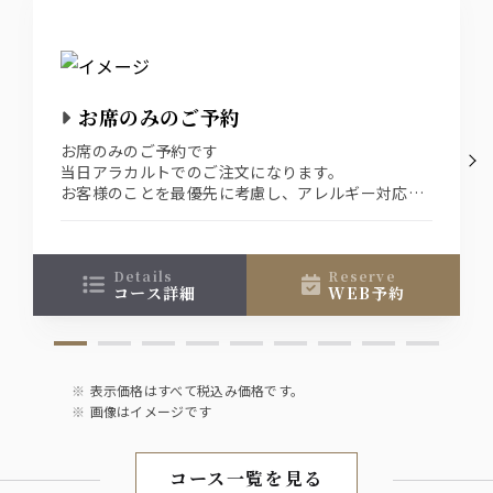
日本酒
5種類
ジン
お席のみのご予約
翠ジンソーダ 翠ジントニック(マヅメ酎ハイ)
お席のみのご予約です
当日アラカルトでのご注文になります。
梅酒
お客様のことを最優先に考慮し、アレルギー対応は
ロック・ソーダ割り・水割り・お湯割り
行っておりません。
ソフトドリンク
details
reserve
コース詳細
WEB予約
オレンジジュース ウーロン茶 ペプシコーラ
ジンジャーエール
表示価格はすべて税込み価格です。
画像はイメージです
コース一覧を見る