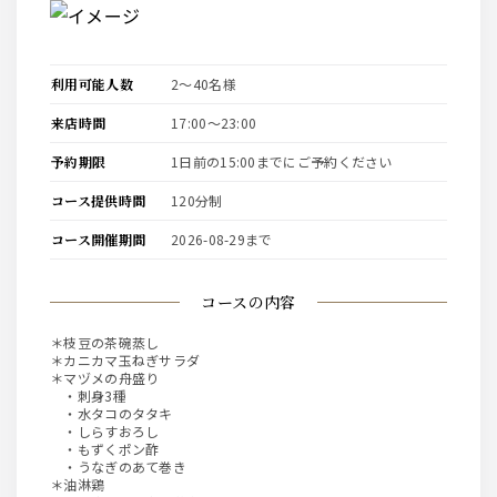
利用可能人数
2〜40名様
来店時間
17:00〜23:00
予約期限
1日前の15:00までにご予約ください
コース提供時間
120分制
コース開催期間
2026-08-29まで
コースの内容
＊枝豆の茶碗蒸し
＊カニカマ玉ねぎサラダ
＊マヅメの舟盛り
・刺身3種
・水タコのタタキ
・しらすおろし
・もずくポン酢
・うなぎのあて巻き
＊油淋鶏