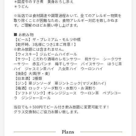
＊国産牛のすき煮 黄身おろし添え
＊うどん
※当店では食材調達や調理過程おいて、全てのアレルギー物質を
取り除くことが困難なため、食物アレルギー対応を致しかねま
す。ご理解のほどお願い申し上げます。
■ お飲み物
【ビール】ザ・プレミアム・モルツ中瓶
【乾杯時、3名様につき1本ご用意！】
※飲み放題には含まれません。
【ウィスキー】ジムビームハイボール
【サワー】こだわり酒場のレモンサワー 桃サワー シークワサ
ーサワー 赤玉パンチ 梅干しサワー バイスサワー ほうじ茶
ハイ ジャスミン茶ハイ 八女茶ハイ ウーロンハイ
【焼酎】大隅(芋・麦)
【日本酒】2種類
【ジン】翠ジンソーダ 翠ジントニック(マヅメ酎ハイ)
【梅酒】ロック・ソーダ割り・水割り・お湯割り
【ソフトドリンク】オレンジジュース ウーロン茶 ペプシコー
ラ ジンジャーエール
当日でも＋500円でビール付き飲み放題に変更可能です！
グラス交換制にご協力お願い致します。
Plans