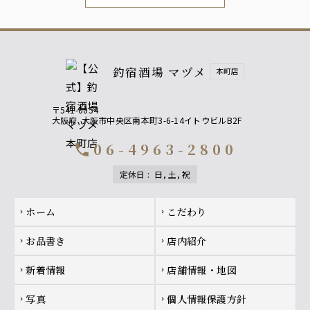
釣宿酒場 マヅメ
本町店
〒541-0054
大阪府
大阪市中央区南本町3-6-14イトウビルB2F
06-4963-2800
call
定休日
:
日, 土, 祝
Footer navigation
ホーム
こだわり
chevron_right
chevron_right
お品書き
店内紹介
chevron_right
chevron_right
新着情報
店舗情報・地図
chevron_right
chevron_right
写真
個人情報保護方針
chevron_right
chevron_right