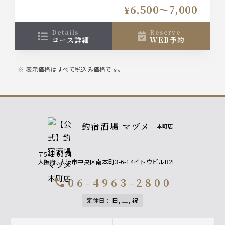
飲み放題は「お手軽飲み放題」と「ビールあり◎飲
¥6,500〜7,000
み放題」の２種類がございます！
details
reserve
コース詳細
WEB予約
表示価格はすべて税込み価格です。
釣宿酒場 マヅメ
本町店
〒541-0054
大阪府
大阪市中央区南本町3-6-14イトウビルB2F
06-4963-2800
call
定休日
:
日, 土, 祝
Footer navigation