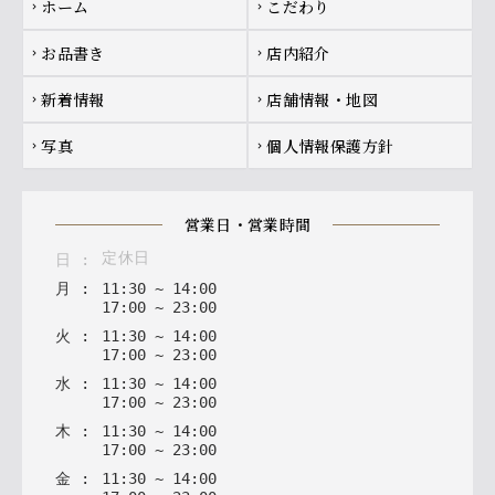
ホーム
こだわり
chevron_right
chevron_right
お品書き
店内紹介
chevron_right
chevron_right
新着情報
店舗情報・地図
chevron_right
chevron_right
写真
個人情報保護方針
chevron_right
chevron_right
営業日・営業時間
定休日
日
:
月
:
11
:
30
~
14
:
00
17
:
00
~
23
:
00
火
:
11
:
30
~
14
:
00
17
:
00
~
23
:
00
水
:
11
:
30
~
14
:
00
17
:
00
~
23
:
00
木
:
11
:
30
~
14
:
00
17
:
00
~
23
:
00
金
:
11
:
30
~
14
:
00