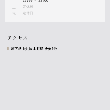
17
:
00
~
23
:
00
定休日
土
:
定休日
祝
:
アクセス
地下鉄中央線 本町駅 徒歩1分