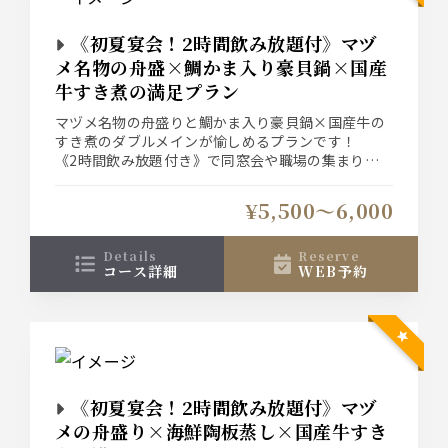
《初夏宴会！2時間飲み放題付》マヅ
メ名物の舟盛×鯛かま入り豪貝鍋×国産
牛すき煮の満足プラン
マヅメ名物の舟盛りと鯛かま入り豪貝鍋×国産牛の
すき煮のダブルメインが愉しめるプランです！
《2時間飲み放題付き》で同窓会や職場の集まりに
もおすすめです！ぜひマヅメで♪
飲み放題は「お手軽飲み放題」と「ビールあり◎飲
¥5,500〜6,000
み放題」の２種類がございます！
details
reserve
コース詳細
WEB予約
《初夏宴会！2時間飲み放題付》マヅ
メの舟盛り×海鮮陶板蒸し×国産牛すき