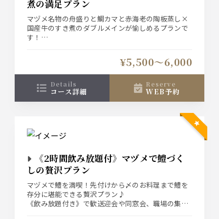
煮の満足プラン
マヅメ名物の舟盛りと鯛カマと赤海老の陶板蒸し×
国産牛のすき煮のダブルメインが愉しめるプランで
す！
《飲み放題付き》で同窓会や職場の集まりにもおす
すめです！ぜひマヅメで♪
¥5,500〜6,000
飲み放題は「お手軽飲み放題」と「ビールあり◎飲
み放題」の２種類がございます！
details
reserve
コース詳細
WEB予約
《2時間飲み放題付》マヅメで鱧づく
しの贅沢プラン
マヅメで鱧を満喫！先付けから〆のお料理まで鱧を
存分に堪能できる贅沢プラン♪
《飲み放題付き》で歓送迎会や同窓会、職場の集ま
りにもおすすめです！