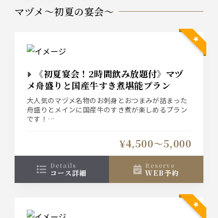
マヅメ～初夏の宴会～
《初夏宴会！2時間飲み放題付》マヅ
メ舟盛りと国産牛すき煮堪能プラン
大人気のマヅメ名物のお刺身とおつまみが詰まった
舟盛りとメインに国産牛のすき煮が楽しめるプラン
です！
《2時間飲み放題付き》で同窓会や職場の集まりに
もおすすめです！
¥4,500〜5,000
飲み放題は「お手軽飲み放題」と「ビールあり◎飲
み放題」の２種類がございます！
details
reserve
コース詳細
WEB予約