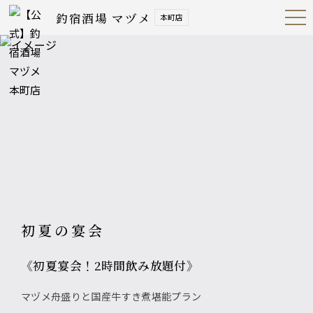
釣宿酒場 マヅメ
本町店
Open
Navig
ation
Menu
初夏の宴会
《初夏宴会！2時間飲み放題付》
マヅメ舟盛りと国産牛すき煮堪能プラン