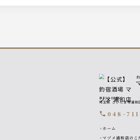
〒330-0056
埼玉県
さいたま市浦和区
048-71
call
Footer navigati
ホーム
chevron_right
マヅメ浦和店のこ
chevron_right