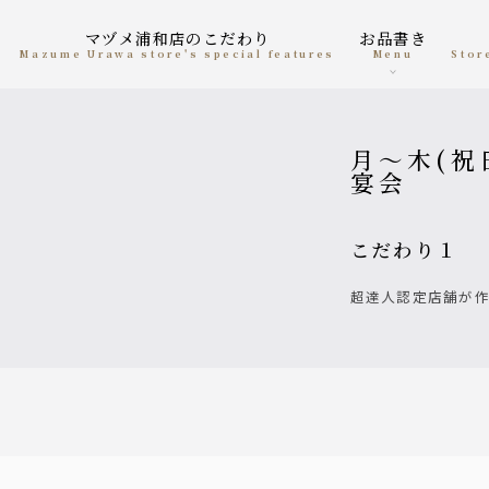
マヅメ浦和店のこだわり
お品書き
Mazume Urawa store's special features
menu
Sto
月〜木(祝日、祝前除く)飲み放題付きお得
宴会
こだわり１
超達人認定店舗が