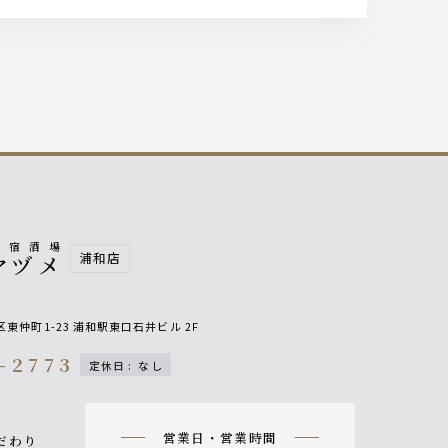
釣宿酒場
浦和店
マヅメ
東仲町1-23 浦和駅東口石井ビル 2F
1-2773
定休日
:
なし
on
営業日・営業時間
だわり