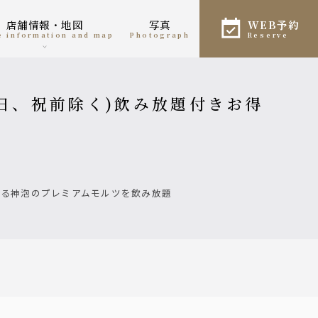
店舗情報・地図
写真
WEB予約
re information and map
photograph
reserve
作る神泡のプレミアムモルツを飲み放題