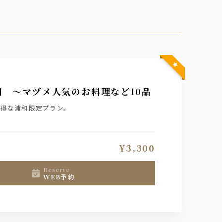
円 〜マヅメ人気のお料理など10品
お得な浦和限定プラン。
¥3,300
reserve
WEB予約