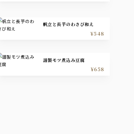
帆立と長芋のわさび和え
¥548
謹製モツ煮込み豆腐
¥658