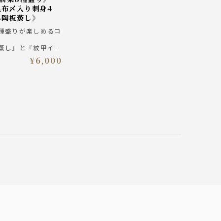
昆布〆入り刺身4
ろ陶板蒸し》
種盛りが楽しめるコ
蒸し』と『紋甲イカ
身4種盛り合わ
¥6,000
皿鉢8種』、締めは
ぶし』と最後まで楽
ム・モルツ入り３時
プラン 6000円