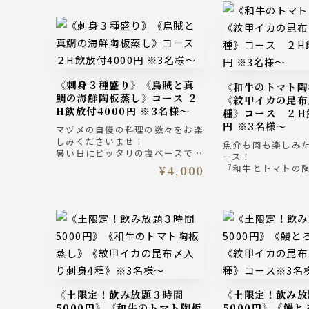
《刺身３種盛り》《烏賊と真
《和牛のトマト陶板蒸し》
鯛の海鮮陶板蒸し》コース ２
《紋甲イカの昆布
H飲放付4000円 ※3名様～
種》コース ２H
円 ※3名様～
マヅメの自慢の料理の数々をお楽
しみくださいませ！
魚介も肉も楽しみ
暑い日にピッタリの塩ベースでさ
ース！
っぱりな味わいの烏賊と真鯛の陶
『和牛とトマトの
¥4,000
板蒸しにしました。『前菜皿鉢5
甲イカの昆布締め入
種』『刺身３種盛り合わせ』も楽
り合わせ』！『前
しめるコースです。
締めは『鯛めし茶
ザ・プレミアム・モルツ入り2時
で楽しめるコース
間飲み放題付きプラン4000円
ザ・プレミアム・
間飲み放題付きプラ
（税込）
《土限定！飲み放題３時間
《土限定！飲み放題３時間
5000円》《和牛のトマト陶板
5000円》《鰻