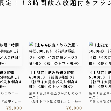
日限定！！3時間飲み放題付きプラ
《土限定！飲み放題３時間
《土限定！飲み放題３時間
とろ陶板蒸し》
6000円》《前菜8種盛り》
6000円》
〆入り刺身4
《紋甲イカ昆布〆入り刺身4
《紋甲イカ
様～
種》《和牛のトマト陶板》
種》《鰻と
ならこのコー
豪華！前菜８種盛りが楽しめるコ
豪華！前菜８
ース！
ース！
』『紋甲イカ昆
『和牛トマト陶板蒸し』と『紋甲
『鰻とろ陶板
り合わせ』！
イカ昆布〆入り刺身4種盛り合わ
昆布〆入り刺
¥5,000
¥6,000
、締めは『鯛め
せ』！『前菜皿鉢8種』、締めは
せ』！『前菜