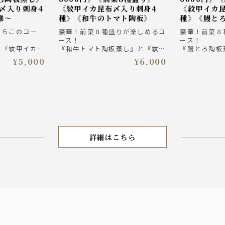
〆入り刺身4
《紋甲イカ昆布〆入り刺身4
《紋甲イカ
様～
種》《和牛のトマト陶板》
種》《鰻と
ならこのコー
豪華！前菜８種盛りが楽しめるコ
豪華！前菜８
ース！
ース！
』『紋甲イカ昆
『和牛トマト陶板蒸し』と『紋甲
『鰻とろ陶板
り合わせ』！
イカ昆布〆入り刺身4種盛り合わ
昆布〆入り刺
¥5,000
¥6,000
、締めは『鯛め
せ』！『前菜皿鉢8種』、締めは
せ』！『前菜
まで楽しめるコ
『海鮮ひつまぶし』と最後まで楽
『海鮮ひつま
しめるコース
しめるコース
ルツ入り3時
ザ・プレミアム・モルツ入り3時
ザ・プレミア
ン 5000円
間飲み放題付きプラン 6000円
間飲み放題付き
（税込）
（税込）
詳細はこちら
6月～8月夏宴会