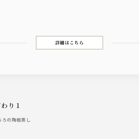
まで楽しめるコ
『海鮮ひつまぶし』と最後まで楽
『海鮮ひつま
しめるコース
しめるコース
ルツ入り3時
ザ・プレミアム・モルツ入り3時
ザ・プレミア
ン 5000円
間飲み放題付きプラン 6000円
間飲み放題付き
（税込）
（税込）
詳細はこちら
【公式サイト限定】土曜日限定
だわり１
ろろの陶板蒸し