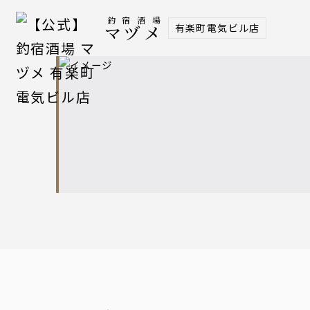
釣宿酒場
有楽町電気ビル店
マヅメ