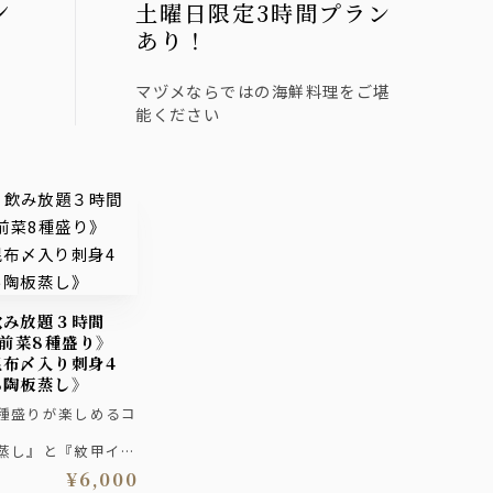
ン
土曜日限定3時間プラン
あり！
マヅメならではの海鮮料理をご堪
能ください
《前菜8種盛り》
昆布〆入り刺身4
ろ陶板蒸し》
種盛りが楽しめるコ
蒸し』と『紋甲イカ
身4種盛り合わ
¥6,000
皿鉢8種』、締めは