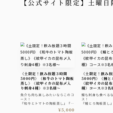
【公式サイト限定】土曜
《土限定！飲み放題３時間
《土限定！飲み放題３時間
5000円》《和牛のトマト陶板
5000円》《鰻
蒸し》《紋甲イカの昆布〆入
《紋甲イカの昆布
り刺身4種》※3名様～
種》コース※3名
魚介も肉も楽しみたいならこのコ
鰻も刺身も食べる
ース！
ス！
『和牛とトマトの陶板蒸し』『紋
『鰻とろ陶板蒸し
甲イカの昆布締め入り刺身4種盛
布〆入り刺身4種盛
¥5,000
り合わせ』！『前菜皿鉢７種』、
『前菜皿鉢７種』