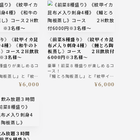
《前菜8種盛り》《紋甲イカ昆
身4種》《和牛のト
布〆入り刺身4種》《鰻とろ陶
し》コース２H飲放
板蒸し》コース ２H飲放付
 ※3名様～
6000円※3名様～
種盛りが楽しめるコ
豪華！前菜８種盛りが楽しめるコ
ース！
陶板蒸し』と『紋甲
『鰻とろ陶板蒸し』と『紋甲イカ
り刺身4種盛り合わ
昆布〆入り刺身4種盛り合わ
¥6,000
¥6,000
皿鉢8種』、締めは
せ』！『前菜皿鉢8種』、締めは
ぶし』と最後まで楽
『海鮮ひつまぶし』と最後まで楽
しめるコース
ム・モルツ入り２時
ザ・プレミアム・モルツ入り２時
プラン 6000円
間飲み放題付きプラン 6000円
（税込）
《前菜8種盛り》