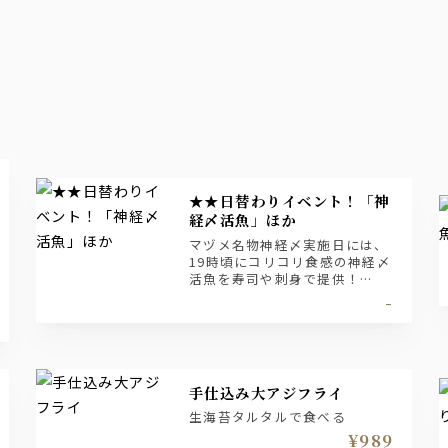
★★日替わりイベント！「神
経〆活魚」ほか
マヅメ名物神経〆実施日には、
19時頃にコリコリ食感の神経〆
活魚を寿司や刺身で提供！
その他、毎日日替わりでイベン
-
トあり
手仕込み大アジフライ
生海苔タルタルで食べる
¥989