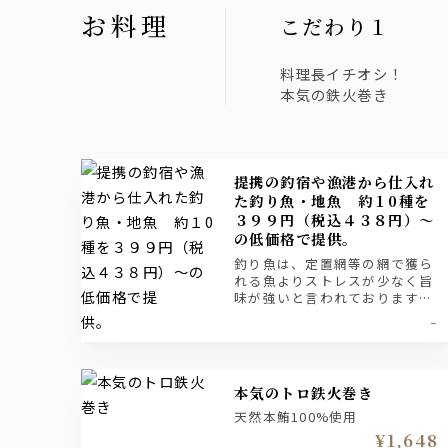
お料理
こだわり１
料理長イチオシ！
本気の鉄火巻き
提携の釣宿や漁港から仕入れ
た釣り魚・地魚 約１0種を
３９９円（税込４３８円）～
の低価格で提供。
釣り魚は、定置網等の網で獲ら
れる魚よりストレスが少なく旨
味が強いと言われております！
そんな釣り魚をマヅメでは、驚
-
きの低価格でご提供！
本気のトロ鉄火巻き
天然本鮪100%使用
¥1,648