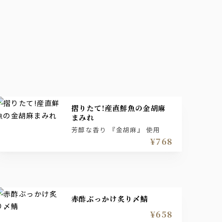
摺りたて!産直鮮魚の金胡麻
まみれ
芳醇な香り 『金胡麻』 使用
¥768
赤酢ぶっかけ炙り〆鯖
¥658