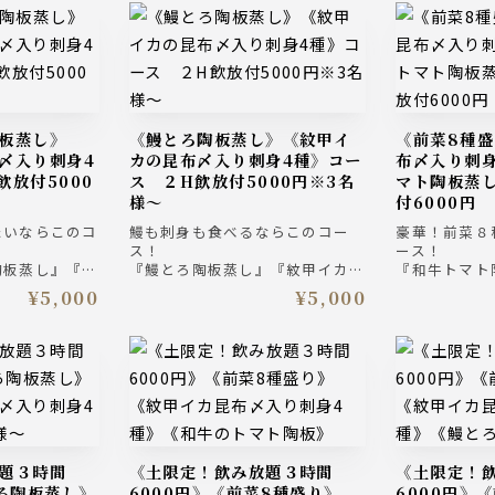
《鰻とろ陶板蒸し》《紋甲イ
《前菜8種盛り》《紋甲イカ昆
〆入り刺身4
カの昆布〆入り刺身4種》コー
布〆入り刺
飲放付5000
ス ２H飲放付5000円※3名
マト陶板蒸
様～
付6000円
たいならこのコ
鰻も刺身も食べるならこのコー
豪華！前菜８
ス！
ース！
陶板蒸し』『紋
『鰻とろ陶板蒸し』『紋甲イカ昆
『和牛トマト
り刺身4種盛
布〆入り刺身4種盛り合わせ』！
イカ昆布〆入
¥5,000
¥5,000
菜皿鉢７種』、
『前菜皿鉢７種』、締めは『鯛め
せ』！『前菜
漬け』と最後ま
し茶漬け』と最後まで楽しめるコ
『海鮮ひつま
。
ース。
しめるコース
モルツ入り２時
ザ・プレミアム・モルツ入り２時
ザ・プレミア
ン 5000円
間飲み放題付きプラン 5000円
間飲み放題付き
（税込）
（税込）
《土限定！飲み放題３時間
《土限定！飲み放題３時間
とろ陶板蒸し》
6000円》《前菜8種盛り》
6000円》