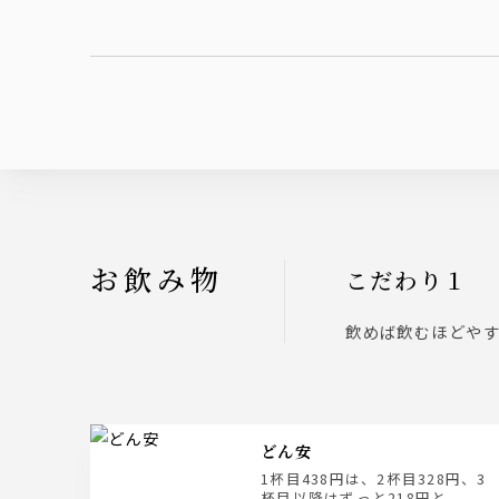
お飲み物
こだわり１
飲めば飲むほどや
どん安
1杯目438円は、2杯目328円、3
杯目以降はずっと218円と