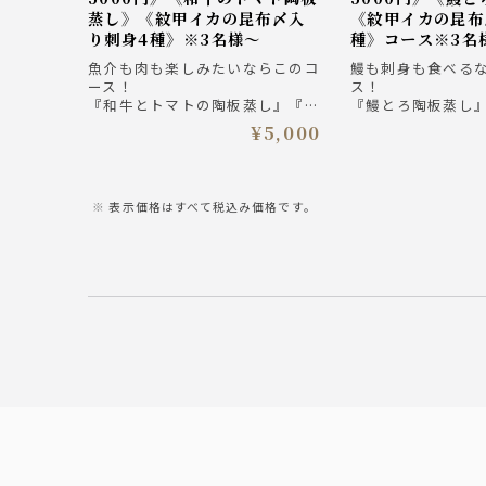
蒸し》《紋甲イカの昆布〆入
《紋甲イカの昆布
り刺身4種》※3名様～
種》コース※3名
魚介も肉も楽しみたいならこのコ
鰻も刺身も食べる
ース！
ス！
『和牛とトマトの陶板蒸し』『紋
『鰻とろ陶板蒸し
甲イカの昆布締め入り刺身4種盛
布〆入り刺身4種盛
¥5,000
り合わせ』！『前菜皿鉢７種』、
『前菜皿鉢７種』
締めは『鯛めし茶漬け』と最後ま
し茶漬け』と最後
で楽しめるコース。
ース。
ザ・プレミアム・モルツ入り3時
ザ・プレミアム・モ
表示価格はすべて税込み価格です。
間飲み放題付きプラン 5000円
間飲み放題付きプラ
（税込）
（税込）