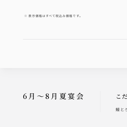
締めは『鯛めし茶漬け』と最後ま
し茶漬け』と最後
で楽しめるコース。
ース。
ザ・プレミアム・モルツ入り3時
ザ・プレミアム・モ
表示価格はすべて税込み価格です。
間飲み放題付きプラン 5000円
間飲み放題付きプラ
（税込）
（税込）
6月～8月夏宴会
こ
鰻と