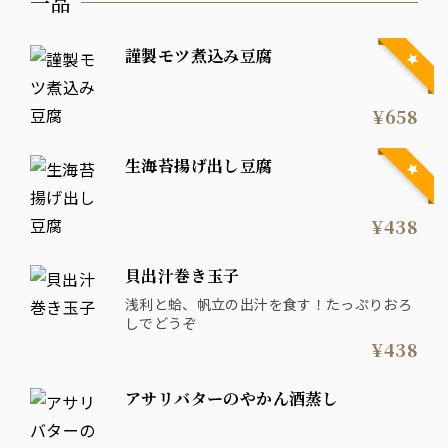
一品
謹製モツ煮込み豆腐
¥658
生海苔揚げ出し豆腐
¥438
貝出汁巻き玉子
浅利と蛤、帆立の出汁を食す！たっぷりおろ
しでどうぞ
¥438
アサリバターのやかん酒蒸し