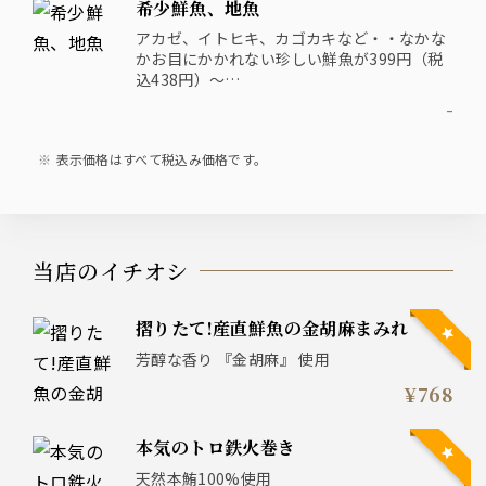
希少鮮魚、地魚
アカゼ、イトヒキ、カゴカキなど・・なかな
かお目にかかれない珍しい鮮魚が399円（税
込438円）～
その日しか味わえない旬な地魚を堪能下さ
-
い！
-
表示価格はすべて税込み価格です。
当店のイチオシ
摺りたて!産直鮮魚の金胡麻まみれ
芳醇な香り 『金胡麻』 使用
¥768
本気のトロ鉄火巻き
天然本鮪100%使用