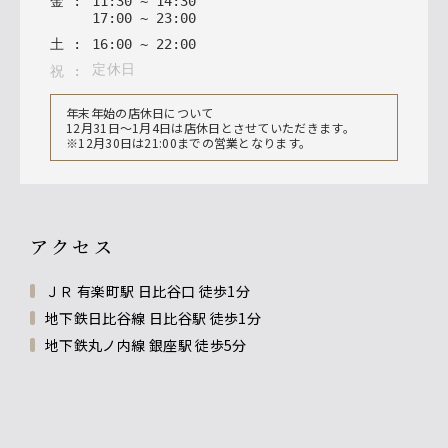
金
:
11
:
30
~
14
:
30
17
:
00
~
23
:
00
土
:
16
:
00
~
22
:
00
定休日
祝
:
年末年始の店休日について
12月31日〜1月4日は店休日とさせていただきます。
※12月30日は21:00までの営業となります。
アクセス
ＪＲ 有楽町駅 日比谷口 徒歩1分
地下鉄日比谷線 日比谷駅 徒歩1分
地下鉄丸ノ内線 銀座駅 徒歩5分