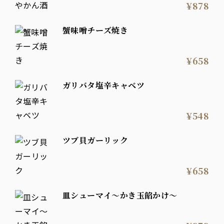
¥878
蟹味噌チーズ焼き
¥658
ガリバタ塩辛キャベツ
¥548
ツブ貝ガーリック
¥658
皿シューマイ～かき玉餡かけ～