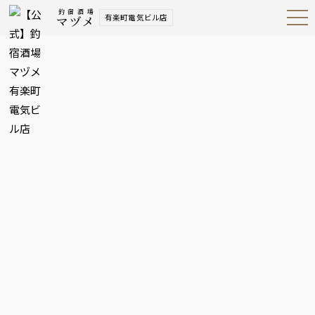
釣宿酒場
有楽町電気ビル店
マヅメ
Open
Navig
ation
Menu