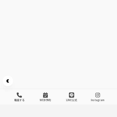
Appearance mode switch
電話する
WEB予約
LINE公式
Instagram