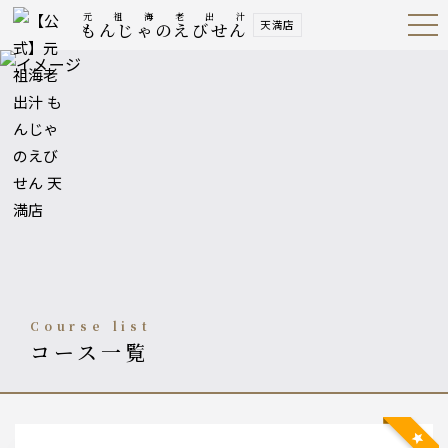
元祖海老出汁
天満店
もんじゃのえびせん
Open
Navig
ation
Menu
course list
コース一覧