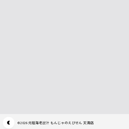
元祖海老出汁 もんじゃのえびせん 天満店
©
2026
Appearance mode switch