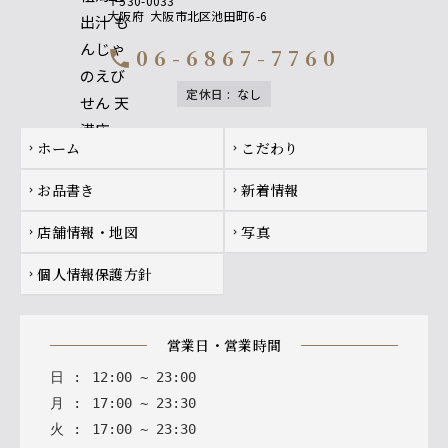
〒530-0033
大阪府
大阪市北区池田町6-6
06-6867-7760
call
定休日
:
なし
Footer navigation
ホーム
こだわり
chevron_right
chevron_right
お品書き
新着情報
chevron_right
chevron_right
店舗情報・地図
写真
chevron_right
chevron_right
個人情報保護方針
chevron_right
営業日・営業時間
日
:
12
:
00
~
23
:
00
月
:
17
:
00
~
23
:
30
火
:
17
:
00
~
23
:
30