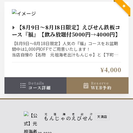
【8月9日～8月18日限定】えびせん鉄板コ
ース『福』【飲み放題付5000円→4000円】
【8月9日～8月18日限定】人気の『福』コースをお盆期
間中は1,000円OFFでご用意いたします！
当店自慢の【名物 元祖海老出汁もんじゃ】と【下町明
太子スペシャル】を味わうプレミアムプラン。
お一人様＋1000円（税込）で『えびせんもんじゃ食べ放
¥4,000
題』にグレードアップ出来ます。
details
reserve
コース詳細
WEB予約
元祖海老出汁
天満店
もんじゃのえびせん