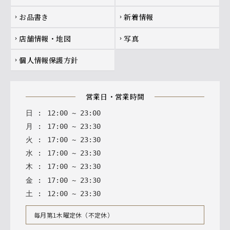
お品書き
新着情報
chevron_right
chevron_right
店舗情報・地図
写真
chevron_right
chevron_right
個人情報保護方針
chevron_right
営業日・営業時間
日
:
12
:
00
~
23
:
00
月
:
17
:
00
~
23
:
30
火
:
17
:
00
~
23
:
30
水
:
17
:
00
~
23
:
30
木
:
17
:
00
~
23
:
30
金
:
17
:
00
~
23
:
30
土
:
12
:
00
~
23
:
30
毎月第1木曜定休（不定休）