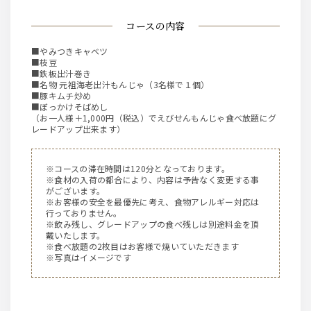
コースの内容
■やみつきキャベツ
■枝豆
■鉄板出汁巻き
■名物 元祖海老出汁もんじゃ（3名様で１個）
■豚キムチ炒め
■ぼっかけそばめし
（お一人様＋1,000円（税込）でえびせんもんじゃ食べ放題にグ
レードアップ出来ます）
※コースの滞在時間は120分となっております。
※食材の入荷の都合により、内容は予告なく変更する事
がございます。
※お客様の安全を最優先に考え、食物アレルギー対応は
行っておりません。
※飲み残し、グレードアップの食べ残しは別途料金を頂
戴いたします。
※食べ放題の2枚目はお客様で焼いていただきます
※写真はイメージです