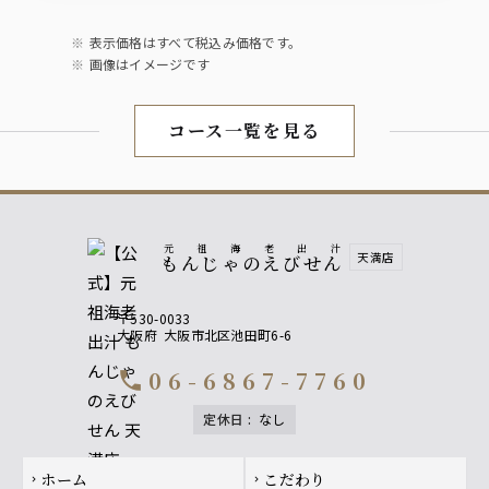
表示価格はすべて税込み価格です。
画像はイメージです
コース一覧を見る
元祖海老出汁
天満店
もんじゃのえびせん
〒530-0033
大阪府
大阪市北区池田町6-6
06-6867-7760
call
定休日
:
なし
Footer navigation
ホーム
こだわり
chevron_right
chevron_right