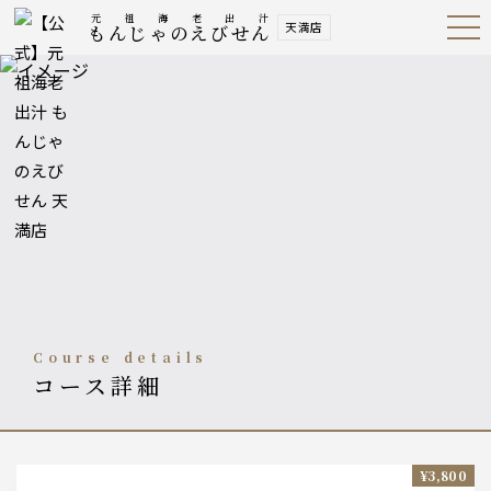
元祖海老出汁
天満店
もんじゃのえびせん
Open
Navig
ation
Menu
course details
コース詳細
¥3,800