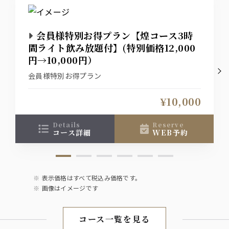
グラスワイン 赤（ヴィッラビアンキ ロッソ）
グラスワイン 白（ヴィッラビアンキ ビアンコ）
会員様特別お得プラン【煌コース3時
日本酒
間ライト飲み放題付】(特別価格12,000
千秋蔵（冷酒）
円→10,000円）
黒獅子（熱燗）
会員様特別お得プラン
【焼酎・梅酒】（水割、ソーダ割、ロッ
¥10,000
ク、お湯割）
麦焼酎
芋焼酎
details
reserve
南高梅酒
コース詳細
WEB予約
ソフトドリンク
ウーロン茶
表示価格はすべて税込み価格です。
グレープフルーツ
オレンジ
画像はイメージです
ペプシ
ジンジャーエール
オールフリー
コース一覧を見る