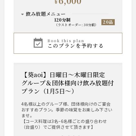
6,000
¥
飲み放題メニュー
120分制
20品
（
ラストオーダー
:
30分前
）
【ビール】
book this plan
このプランを予約する
ザ・プレミアム・モルツ 中瓶
【ウィスキー】
ジムビーム
【葵aoi】日曜日～木曜日限定
グループ＆団体様向け飲み放題付
【サワー】
プラン（1月5日～）
レモンサワー
グレープフルーツサワー
トマトサワー
4名様以上のグループ様、団体様向けのご宴会
柚子サワー
おすすめプラン。季節の味覚をお楽しみ下さい
梅酒サワー
ませ。
【コース料理は3名~6名様ごとの盛り合わせ
（台盛り）でご提供させて頂きます】
【ワイン】
グラスワイン 赤（ヴィッラビアンキ ロッソ）