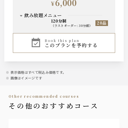
6,000
¥
グラスワイン 白（ヴィッラビアンキ ビアンコ）
飲み放題メニュー
【日本酒】
120分制
20品
（
ラストオーダー
:
30分前
）
千秋蔵（冷酒）
黒獅子（熱燗）
ビール
book this plan
このプランを予約する
ザ・プレミアム・モルツ 中瓶
【焼酎・梅酒】（水割、ソーダ割、ロッ
ク、お湯割）
ウイスキー
麦焼酎
芋焼酎
ジムビーム
南高梅酒
表示価格はすべて税込み価格です。
画像はイメージです
サワー
【ソフトドリンク】
レモンサワー
ウーロン茶
グレープフルーツサワー
other recommended courses
グレープフルーツ
トマトサワー
オレンジ
その他のおすすめコース
柚子サワー
ペプシ
梅酒サワー
ジンジャーエール
オールフリー
ワイン