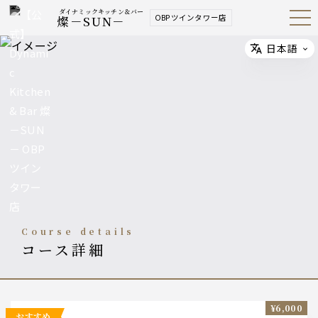
ダイナミックキッチン＆バー
OBPツインタワー店
燦－SUN－
Open
Navig
ation
Menu
日本語
Select
course details
コース詳細
¥6,000
おすすめ