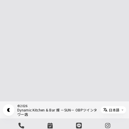
©
2026
日本語
Dynamic Kitchen & Bar 燦 －SUN－ OBPツインタ
Appearance mode switch
Select 
ワー店