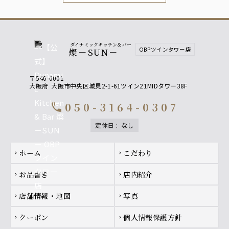
ダイナミックキッチン＆バー
OBPツインタワー店
燦－SUN－
〒540-0001
大阪府
大阪市中央区城見2-1-61ツイン21MIDタワー38F
050-3164-0307
call
定休日
:
なし
Footer navigation
ホーム
こだわり
chevron_right
chevron_right
お品書き
店内紹介
chevron_right
chevron_right
店舗情報・地図
写真
chevron_right
chevron_right
クーポン
個人情報保護方針
chevron_right
chevron_right