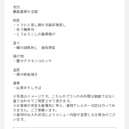
先付
鹿島屋寄せ豆腐
前菜
・トマトと蒸し鶏の冷製茶碗蒸し
・炙り鯖寿司
・とうもろこしの薩摩揚げ
造り
・鯛の胡麻刺し 香味野菜
揚げ物
・蟹のグラタンコロッケ
主菜
・鶏の鉄板焼き
食事
・山葵おろしそば
※写真はイメージです。こちらのプランのお料理は個食ではなく
盛り合わせでご用意させて頂きます。
※お客様の安全を最優先に考え、食物アレルギー対応は行ってお
りません。ご了承願います。
※食材の仕入れ状況によりメニュー内容が変更となる場合がござ
います。