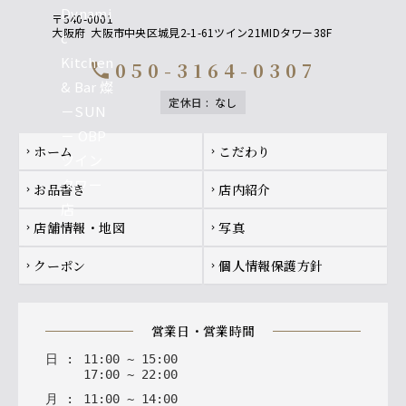
〒540-0001
大阪府
大阪市中央区城見2-1-61ツイン21MIDタワー38F
050-3164-0307
call
定休日
:
なし
Footer navigation
ホーム
こだわり
chevron_right
chevron_right
お品書き
店内紹介
chevron_right
chevron_right
店舗情報・地図
写真
chevron_right
chevron_right
クーポン
個人情報保護方針
chevron_right
chevron_right
営業日・営業時間
日
:
11
:
00
~
15
:
00
17
:
00
~
22
:
00
月
:
11
:
00
~
14
:
00