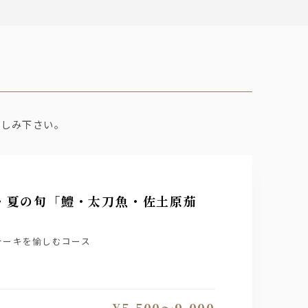
愉しみ下さい。
」・夏の旬「鱧・太刀魚・佐土原茄
テーキを愉しむコース
¥5,500〜9,000