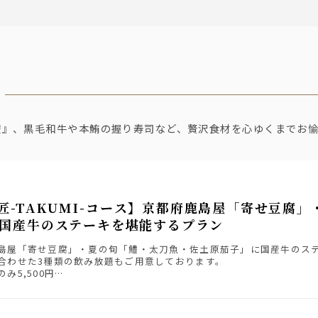
鱧』、黒毛和牛や本鮪の握り寿司など、贅沢食材を心ゆくまでお
匠-TAKUMI-コース】京都府鹿島屋「寄せ豆腐
国産牛のステーキを堪能するプラン
島屋「寄せ豆腐」・夏の旬「鱧・太刀魚・佐土原茄子」に国産牛のス
合わせた3種類の飲み放題もご用意しております。
み5,500円
み放題付き7,500円（＋2,000円）
ード飲み放題付8,000円（＋2,500円）
ム飲み放題付き9,000円（＋3,500円）