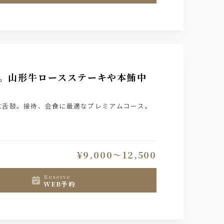
満喫。山形牛ロースステーキや本鮪中
に舌鼓。接待、会食に最適なプレミアムコース。
¥9,000〜12,500
reserve
WEB予約