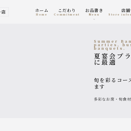
ホーム
こだわり
お品書き
店
ー店
home
Commitment
menu
Store inf
Summer Banquet Plan ■ Perfect for welcome
parties, bu
banquets.
夏宴会プラン■歓迎会・接待・各種ご宴会
に最適
旬を彩るコース料理/大阪城が望める絶景の窓際席完備して
ます
多彩なお席・旬食