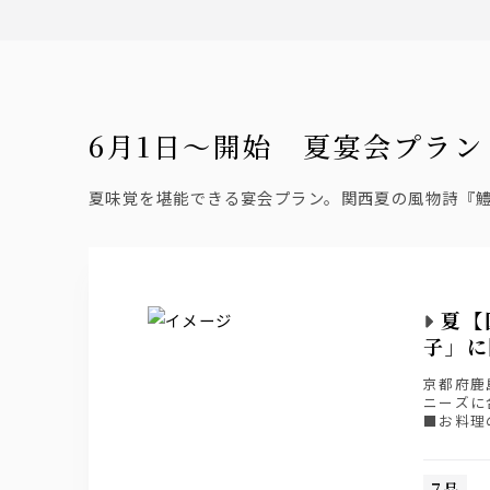
6月1日〜開始 夏宴会プラン
夏味覚を堪能できる宴会プラン。関西夏の風物詩『
夏【
子」に
京都府鹿
ニーズに
■お料理の
■ライト飲
■スタンダ
■プレミア
7品