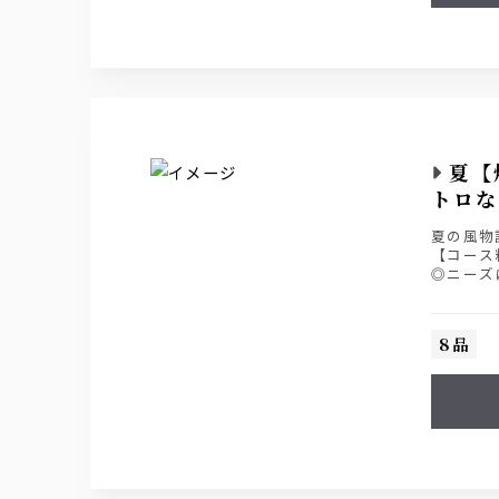
夏【
トロな
夏の風物
【コース
◎ニーズ
■お料理の
■ライト飲
■スタンダ
8品
■プレミア
※各種飲