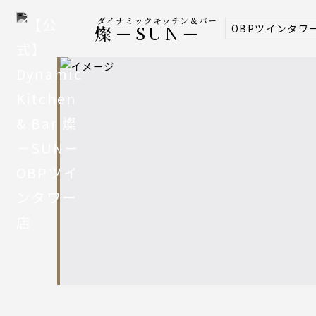
ダイナミックキッチン＆バー
OBPツインタワ
燦－SUN－