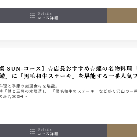
み放題の詳細は【コース詳細】にてご確認ください
details
コース詳細
燦-SUN-コース】☆店長おすすめ☆燦の名物料理
鱧」に「黒毛和牛ステーキ」を堪能する一番人気
料理と季節の厳選食材を堪能。
詩「鱧と玉葱の水煙蒸し」「黒毛和牛のステーキ」など盛り沢山の一
み7,000円
み放題付き9,000円（＋2,000円）
ード飲み放題付9,500円（＋2,500円）
ム飲み放題付き10,500円（＋3,500円）
み放題の詳細は【コース詳細】にてご確認ください。
details
コース詳細