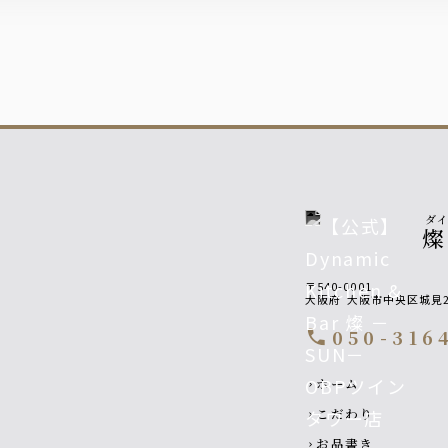
ダ
燦
〒540-0001
大阪府
大阪市中央区城見2-
050-316
call
Footer navigatio
ホーム
chevron_right
こだわり
chevron_right
お品書き
chevron_right