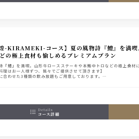
煌-KIRAMEKI-コース】夏の風物詩『鱧』を
どの極上食材も愉しめるプレミアムプラン
詩『鱧』を満喫。山形牛ロースステーキや本鮪中トロなどの極上食材
料理はお一人様ずつ、銘々でご提供させて頂きます】
に合わせた3種類の飲み放題もご用意しております。
み9,000円
み放題付き11,000円（＋2,000円）
ード飲み放題付11,500円（＋2,500円）
ム飲み放題付き12,500円（＋3,500円）
み放題の詳細は【コース詳細】にてご確認ください。
details
コース詳細