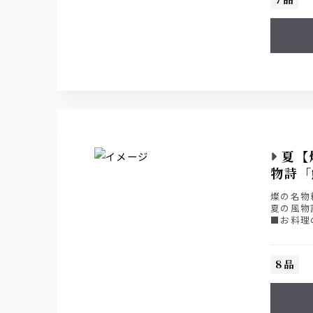
※各種飲
夏【
物詩「
燦の名物
夏の風物
■お料理の
■ライト飲
■スタンダ
■プレミア
8品
※各種飲