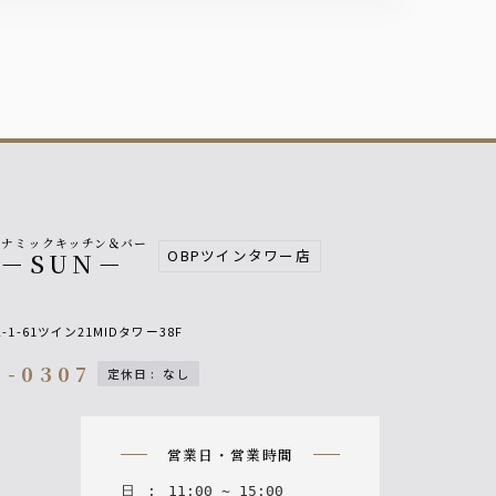
イナミックキッチン＆バー
OBPツインタワー店
－SUN－
1-61ツイン21MIDタワー38F
4-0307
定休日
:
なし
n
営業日・営業時間
日
:
11
:
00
~
15
:
00