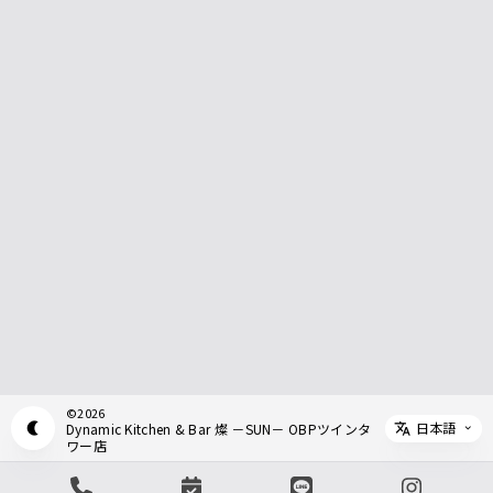
©
2026
日本語
Dynamic Kitchen & Bar 燦 －SUN－ OBPツインタ
Appearance mode switch
Select 
ワー店