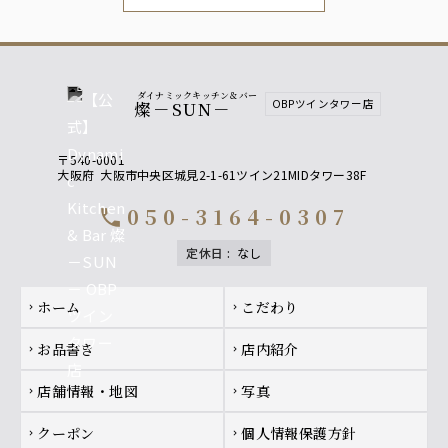
ダイナミックキッチン＆バー
OBPツインタワー店
燦－SUN－
〒540-0001
大阪府
大阪市中央区城見2-1-61ツイン21MIDタワー38F
050-3164-0307
call
定休日
:
なし
Footer navigation
ホーム
こだわり
chevron_right
chevron_right
お品書き
店内紹介
chevron_right
chevron_right
店舗情報・地図
写真
chevron_right
chevron_right
クーポン
個人情報保護方針
chevron_right
chevron_right