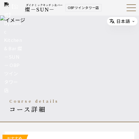
ダイナミックキッチン＆バー
OBPツインタワー店
燦－SUN－
Open
Navig
ation
Menu
日本語
Select
course details
コース詳細
おすすめ