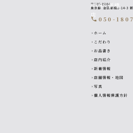
〒105-0004
東京都
港区新橋2-14-3
050-180
call
Footer navigatio
ホーム
chevron_right
こだわり
chevron_right
お品書き
chevron_right
店内紹介
chevron_right
新着情報
chevron_right
店舗情報・地図
chevron_right
写真
chevron_right
個人情報保護方針
chevron_right