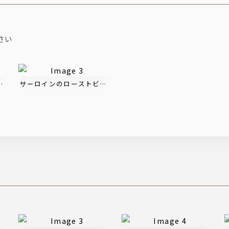
さい
※2H飲み放題付
ュ＆チップスを愉しむスタンダードプラン【R.C.コース】2H飲放付
サーロインのローストビーフとシーフードを堪能するプレミアムプラ