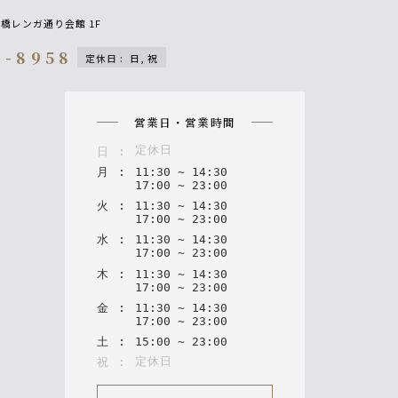
 新橋レンガ通り会館 1F
7-8958
定休日
:
日, 祝
n
営業日・営業時間
定休日
日
:
月
:
11
:
30
~
14
:
30
17
:
00
~
23
:
00
火
:
11
:
30
~
14
:
30
17
:
00
~
23
:
00
水
:
11
:
30
~
14
:
30
17
:
00
~
23
:
00
木
:
11
:
30
~
14
:
30
17
:
00
~
23
:
00
金
:
11
:
30
~
14
:
30
17
:
00
~
23
:
00
土
:
15
:
00
~
23
:
00
定休日
祝
: