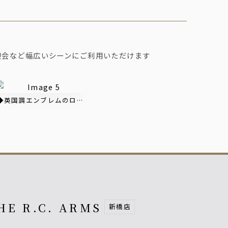
迎会など幅広いシーンにご利用いただけます
お席をご用意しております
クラッシックな外観
◆英国調エンブレムのロゴ看板が目印
HE R.C. ARMS
新橋店