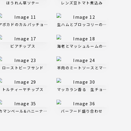
ほうれん草ソテー
レンズ豆トマト煮込み
ムス
アボカドのカルパッチョ モーリョソース
生ハムとブロッコリーのマリネ
ビアチップス
海老とマッシュルームのアヒージョ
ローストビーフサンド
羊肉のミートソースとマッシュポテト
ズディップ
トルティーヤチップス
マッカラン香る 生チョコレート
カマンベール&ハニーナッツ
バーフード盛り合わせ