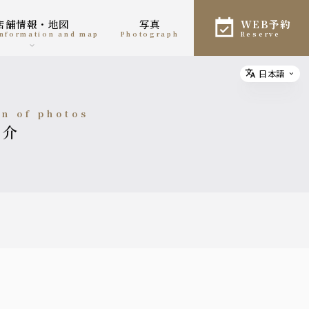
店舗情報・地図
写真
WEB予約
 information and map
photograph
reserve
日本語
Select
on of photos
紹介