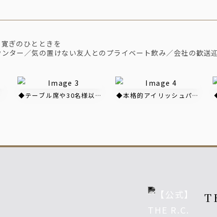
で寛ぎのひとときを
ウンター／気の置けない友人とのプライベート飲み／会社の歓送
◆テーブル席や30名様以上でご利用いただける個室等、様々な
◆本格的アイリッシュパブ風の
T