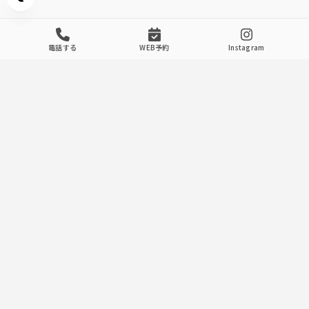
Appearance mode switch
電話する
WEB予約
Instagram
Introducing The Store
.
1
◆本格的ブリティッシュ様式
シャンデリアや各照明など、細部にまでこだわった本格的な
空間でお寛ぎください。
お客様のお気に入りの席をぜひ見つけてください！