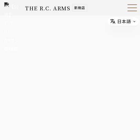
THE R.C. ARMS
新橋店
Open
Navig
ation
Menu
日本語
Select